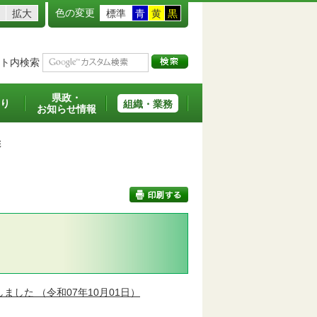
色の変更
拡大
標準
青
黄
黒
ト内検索
県政・
り
組織・業務
お知らせ情報
彰
印刷する
しました
（令和07年10月01日）