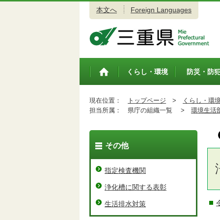
本文へ
Foreign Languages
三重県公式ウェブサイト
くらし・環境
防災・防
トップペ
ージ
現在位置：
トップページ
>
くらし・環
担当所属：
県庁の組織一覧 >
環境生活
その他
指定検査機関
浄化槽に関する表彰
生活排水対策