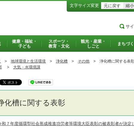
文字サイズ変更
元に戻す
縮小
サイ
健康・福祉・
スポーツ・
観光・産業・
犯
まちづく
子ども
教育・文化
しごと
境
>
地球環境と生活環境
>
浄化槽
>
その他
>
浄化槽に関する表
部
>
大気・水環境課
浄化槽に関する表彰
令和７年度循環型社会形成推進功労者等環境大臣表彰の被表彰者が決定