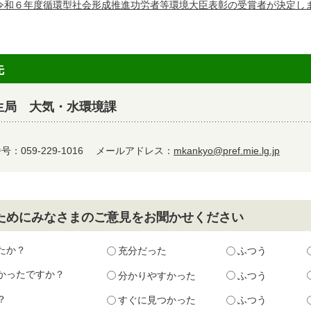
令和６年度循環型社会形成推進功労者等環境大臣表彰の受賞者が決定し
先
生局 大気・水環境課
：059-229-1016
メールアドレス：
mkankyo@pref.mie.lg.jp
ためにみなさまのご意見をお聞かせください
たか？
充分だった
ふつう
かったですか？
分かりやすかった
ふつう
？
すぐに見つかった
ふつう