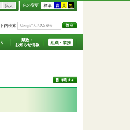
色の変更
拡大
標準
青
黄
黒
ト内検索
県政・
り
組織・業務
お知らせ情報
印刷する