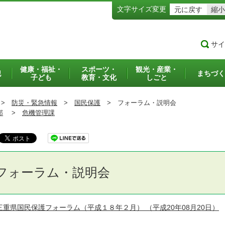
文字サイズ変更
元に戻す
縮小
サイ
健康・福祉・
スポーツ・
観光・産業・
犯
まちづく
子ども
教育・文化
しごと
>
防災・緊急情報
>
国民保護
>
フォーラム・説明会
部
>
危機管理課
フォーラム・説明会
三重県国民保護フォーラム（平成１８年２月）
（平成20年08月20日）