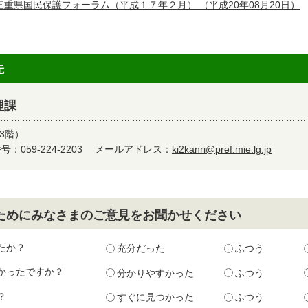
三重県国民保護フォーラム（平成１７年２月）
（平成20年08月20日）
先
理課
3階）
：059-224-2203
メールアドレス：
ki2kanri@pref.mie.lg.jp
ためにみなさまのご意見をお聞かせください
たか？
充分だった
ふつう
かったですか？
分かりやすかった
ふつう
？
すぐに見つかった
ふつう