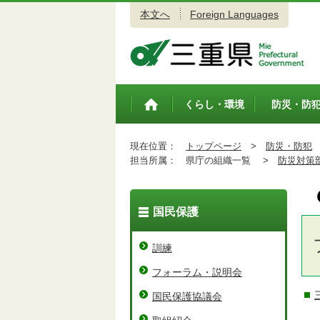
本文へ
Foreign Languages
三重県公式ウェブサイト
くらし・環境
防災・防
トップペ
ージ
現在位置：
トップページ
>
防災・防犯
担当所属：
県庁の組織一覧 >
防災対策
国民保護
訓練
フォーラム・説明会
国民保護協議会