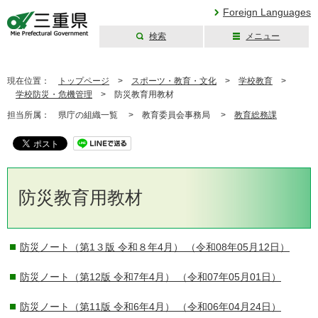
Foreign Languages
検索
メニュー
三重県公式ウェブ
サイト
現在位置：
トップページ
>
スポーツ・教育・文化
>
学校教育
>
学校防災・危機管理
>
防災教育用教材
担当所属：
県庁の組織一覧 >
教育委員会事務局 >
教育総務課
防災教育用教材
防災ノート（第1３版 令和８年4月）
（令和08年05月12日）
防災ノート（第12版 令和7年4月）
（令和07年05月01日）
防災ノート（第11版 令和6年4月）
（令和06年04月24日）