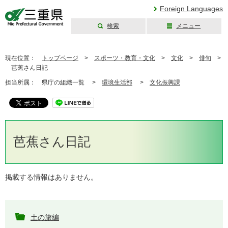
Foreign Languages
検索
メニュー
三重県公式ウェブ
サイト
現在位置：
トップページ
>
スポーツ・教育・文化
>
文化
>
俳句
>
芭蕉さん日記
担当所属：
県庁の組織一覧 >
環境生活部
>
文化振興課
芭蕉さん日記
掲載する情報はありません。
土の旅編