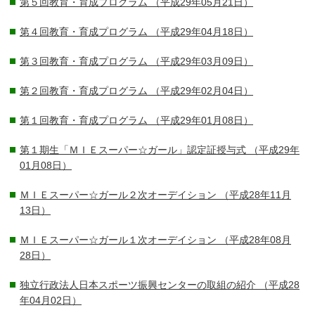
第５回教育・育成プログラム
（平成29年05月21日）
第４回教育・育成プログラム
（平成29年04月18日）
第３回教育・育成プログラム
（平成29年03月09日）
第２回教育・育成プログラム
（平成29年02月04日）
第１回教育・育成プログラム
（平成29年01月08日）
第１期生「ＭＩＥスーパー☆ガール」認定証授与式
（平成29年
01月08日）
ＭＩＥスーパー☆ガール２次オーデイション
（平成28年11月
13日）
ＭＩＥスーパー☆ガール１次オーデイション
（平成28年08月
28日）
独立行政法人日本スポーツ振興センターの取組の紹介
（平成28
年04月02日）