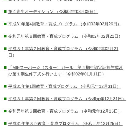
第４期生オーデイション
（令和02年03月09日）
平成31年第4回教育・育成プログラム
（令和02年02月26日）
令和元年第６回教育・育成プログラム
（令和02年02月21日）
平成３１年第２回教育・育成プログラム
（令和02年02月21
日）
「MIEスーパー☆（スター）ガール」第４期生認定証授与式及
び第１期生修了式を行います
（令和02年01月11日）
平成31年第1回教育・育成プログラム
（令和元年12月31日）
平成３１年第２回教育・育成プログラム
（令和元年12月31日）
令和元年第５回教育・育成プログラム
（令和元年12月25日）
平成31年第３回教育・育成プログラム
（令和元年12月25日）