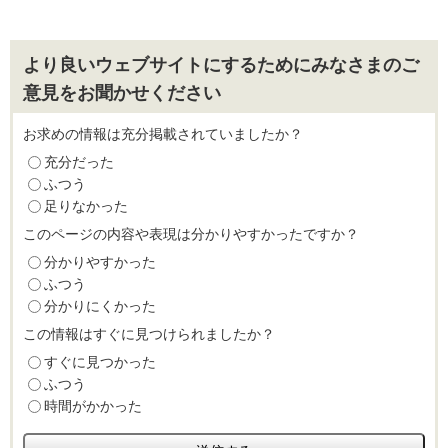
より良いウェブサイトにするためにみなさまのご
意見をお聞かせください
お求めの情報は充分掲載されていましたか？
充分だった
ふつう
足りなかった
このページの内容や表現は分かりやすかったですか？
分かりやすかった
ふつう
分かりにくかった
この情報はすぐに見つけられましたか？
すぐに見つかった
ふつう
時間がかかった