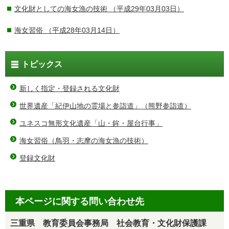
文化財としての海女漁の技術
（平成29年03月03日）
海女習俗
（平成28年03月14日）
トピックス
新しく指定・登録される文化財
世界遺産「紀伊山地の霊場と参詣道」（熊野参詣道）
ユネスコ無形文化遺産「山・鉾・屋台行事」
海女習俗（鳥羽・志摩の海女漁の技術）
登録文化財
本ページに関する問い合わせ先
三重県 教育委員会事務局 社会教育・文化財保護課