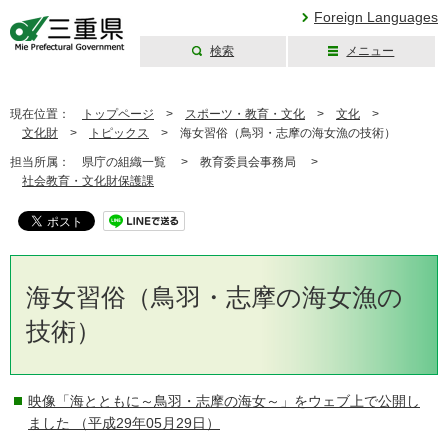
Foreign Languages
検索
メニュー
三重県公式ウェブ
サイト
現在位置：
トップページ
>
スポーツ・教育・文化
>
文化
>
文化財
>
トピックス
>
海女習俗（鳥羽・志摩の海女漁の技術）
担当所属：
県庁の組織一覧 >
教育委員会事務局 >
社会教育・文化財保護課
海女習俗（鳥羽・志摩の海女漁の
技術）
映像「海とともに～鳥羽・志摩の海女～」をウェブ上で公開し
ました
（平成29年05月29日）