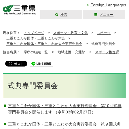
Foreign Languages
検索
メニュー
三重県公式ウェブ
サイト
現在位置：
トップページ
>
スポーツ・教育・文化
>
スポーツ
>
三重とこわか国体・三重とこわか大会
>
三重とこわか国体・三重とこわか大会実行委員会
>
式典専門委員会
担当所属：
県庁の組織一覧 >
地域連携・交通部 >
スポーツ推進課
式典専門委員会
三重とこわか国体・三重とこわか大会実行委員会 第10回式典
専門委員会を開催します
（令和03年02月27日）
三重とこわか国体・三重とこわか大会実行委員会 第９回式典