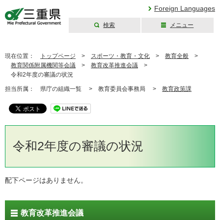
Foreign Languages
検索
メニュー
三重県公式ウェブ
サイト
現在位置：
トップページ
>
スポーツ・教育・文化
>
教育全般
>
教育関係附属機関等会議
>
教育改革推進会議
>
令和2年度の審議の状況
担当所属：
県庁の組織一覧 >
教育委員会事務局 >
教育政策課
令和2年度の審議の状況
配下ページはありません。
教育改革推進会議