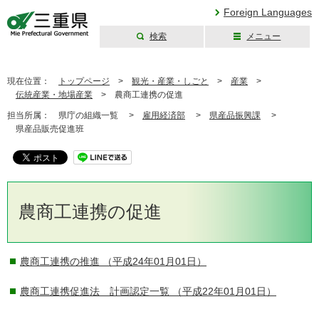
Foreign Languages
検索
メニュー
三重県公式ウェブ
サイト
現在位置：
トップページ
>
観光・産業・しごと
>
産業
>
伝統産業・地場産業
>
農商工連携の促進
担当所属：
県庁の組織一覧 >
雇用経済部
>
県産品振興課
>
県産品販売促進班
農商工連携の促進
農商工連携の推進
（平成24年01月01日）
農商工連携促進法 計画認定一覧
（平成22年01月01日）