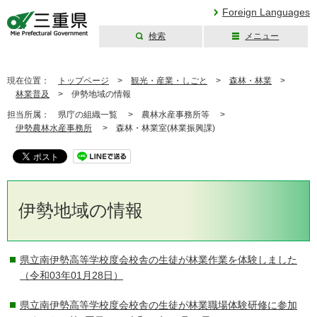
Foreign Languages
検索
メニュー
三重県公式ウェブ
サイト
現在位置：
トップページ
>
観光・産業・しごと
>
森林・林業
>
林業普及
>
伊勢地域の情報
担当所属：
県庁の組織一覧 >
農林水産事務所等 >
伊勢農林水産事務所
>
森林・林業室(林業振興課)
伊勢地域の情報
県立南伊勢高等学校度会校舎の生徒が林業作業を体験しました
（令和03年01月28日）
県立南伊勢高等学校度会校舎の生徒が林業職場体験研修に参加