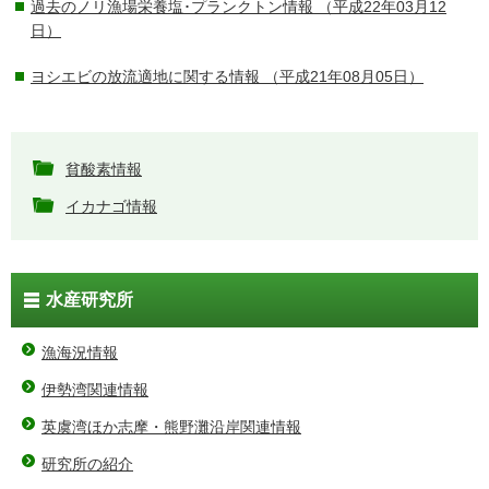
過去のノリ漁場栄養塩･プランクトン情報
（平成22年03月12
日）
ヨシエビの放流適地に関する情報
（平成21年08月05日）
貧酸素情報
イカナゴ情報
水産研究所
漁海況情報
伊勢湾関連情報
英虞湾ほか志摩・熊野灘沿岸関連情報
研究所の紹介