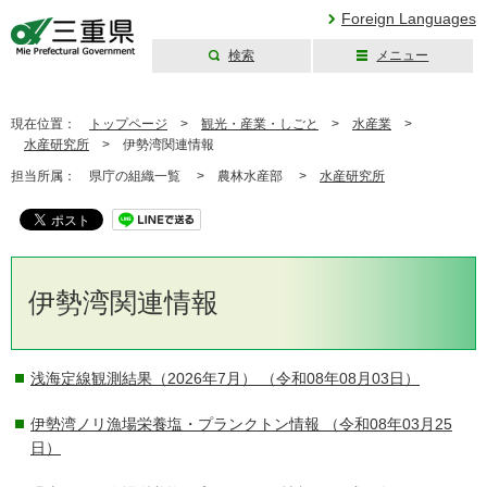
Foreign Languages
検索
メニュー
三重県公式ウェブ
サイト
現在位置：
トップページ
>
観光・産業・しごと
>
水産業
>
水産研究所
>
伊勢湾関連情報
担当所属：
県庁の組織一覧 >
農林水産部 >
水産研究所
伊勢湾関連情報
浅海定線観測結果（2026年7月）
（令和08年08月03日）
伊勢湾ノリ漁場栄養塩・プランクトン情報
（令和08年03月25
日）