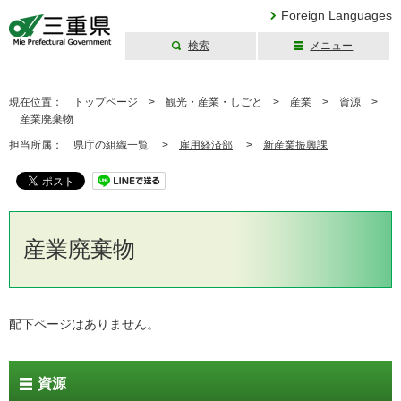
Foreign Languages
検索
メニュー
三重県公式ウェブ
サイト
現在位置：
トップページ
>
観光・産業・しごと
>
産業
>
資源
>
産業廃棄物
担当所属：
県庁の組織一覧 >
雇用経済部
>
新産業振興課
産業廃棄物
配下ページはありません。
資源