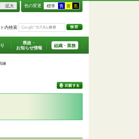
色の変更
拡大
標準
青
黄
黒
ト内検索
県政・
り
組織・業務
お知らせ情報
訓練
印刷する