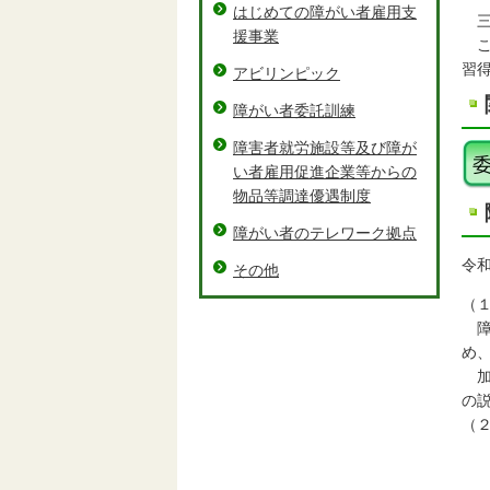
はじめての障がい者雇用支
三
援事業
こ
習
アビリンピック
障がい者委託訓練
障害者就労施設等及び障が
い者雇用促進企業等からの
物品等調達優遇制度
障がい者のテレワーク拠点
令
その他
（
障
め
加
の
（
ア
委