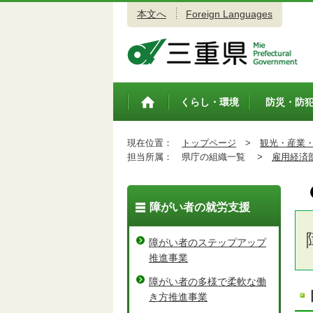
本文へ
Foreign Languages
三重県公式ウェブサイト
くらし・環境
防災・防
トップペ
ージ
現在位置：
トップページ
>
観光・産業
担当所属：
県庁の組織一覧 >
雇用経済
障がい者の就労支援
障がい者のステップアップ
推進事業
障がい者の多様で柔軟な働
き方推進事業