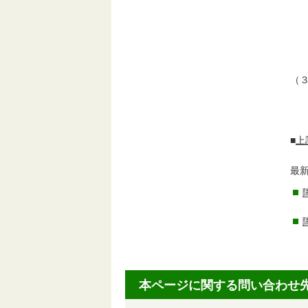
ま
複
イ
障
障
（
事
問い
■
上
最
本ページに関する問い合わせ