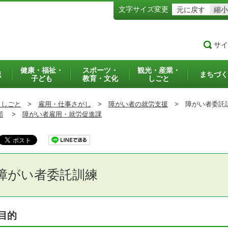
文字サイズ変更
元に戻す
縮小
サイ
健康・福祉・
スポーツ・
観光・産業・
犯
まちづく
子ども
教育・文化
しごと
・しごと
>
雇用・仕事さがし
>
障がい者の就労支援
>
障がい者委託
部
>
障がい者雇用・就労促進課
障がい者委託訓練
目的