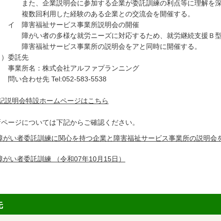
た、企業説明会に参加する企業が委託訓練の利点等に理解を深め
数回利用した経験のある企業との交流会を開催する。
 障害福祉サービス事業所説明会の開催
がい者の多様な就労ニーズに対応するため、就労継続支援Ｂ型事
害福祉サービス事業所の説明会をアと同時に開催する。
３）委託先
業所名：株式会社アルファプランニング
合わせ先 Tel:052-583-5538
記説明会特設ホームページはこちら
新ページについては下記からご確認ください。
障がい者委託訓練に関心を持つ企業と障害福祉サービス事業所の説明会
障がい者委託訓練
（令和07年10月15日）
先