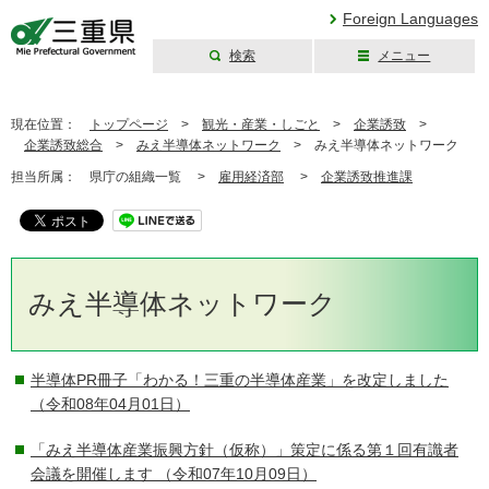
Foreign Languages
検索
メニュー
三重県公式ウェブ
サイト
現在位置：
トップページ
>
観光・産業・しごと
>
企業誘致
>
企業誘致総合
>
みえ半導体ネットワーク
>
みえ半導体ネットワーク
担当所属：
県庁の組織一覧 >
雇用経済部
>
企業誘致推進課
みえ半導体ネットワーク
半導体PR冊子「わかる！三重の半導体産業」を改定しました
（令和08年04月01日）
「みえ半導体産業振興方針（仮称）」策定に係る第１回有識者
会議を開催します
（令和07年10月09日）