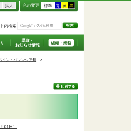
色の変更
拡大
標準
青
黄
黒
ト内検索
県政・
り
組織・業務
お知らせ情報
ペイン・バレンシア州
>
印刷する
5月01日）