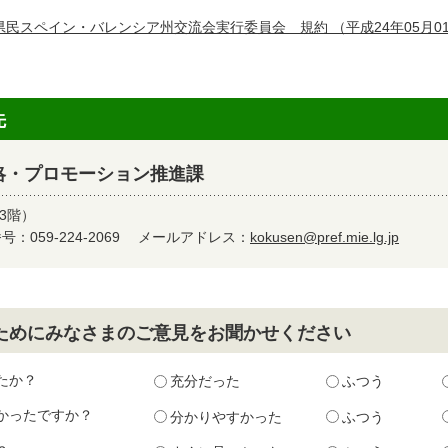
県民スペイン・バレンシア州交流会実行委員会 規約
（平成24年05月0
先
略・プロモーション推進課
3階）
：059-224-2069
メールアドレス：
kokusen@pref.mie.lg.jp
ためにみなさまのご意見をお聞かせください
たか？
充分だった
ふつう
かったですか？
分かりやすかった
ふつう