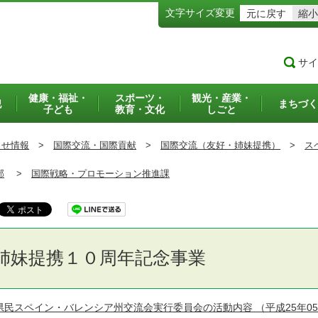
文字サイズ変更
元に戻す
縮小
サイ
健康・福祉・
スポーツ・
観光・産業・
犯
まちづく
子ども
教育・文化
しごと
らせ情報
>
国際交流・国際貢献
>
国際交流（友好・姉妹提携）
>
ス
部
>
国際戦略・プロモーション推進課
姉妹提携１０周年記念事業
県民スペイン・バレンシア州交流会実行委員会の活動内容
（平成25年0