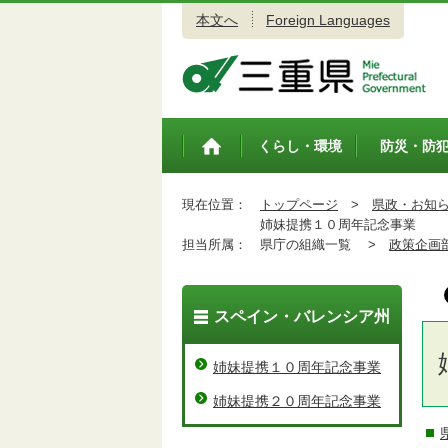
本文へ
Foreign Languages
三重県公式ウェブサイト
くらし・環境
防災・防
トップペ
ージ
現在位置：
トップページ
>
県政・お知
姉妹提携１０周年記念事業
担当所属：
県庁の組織一覧 >
政策企画
スペイン・バレンシア州
姉妹提携１０周年記念事業
姉妹提携２０周年記念事業