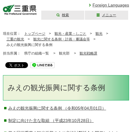
Foreign Languages
検索
メニュー
三重県公式ウェブ
サイト
現在位置：
トップページ
>
観光・産業・しごと
>
観光
>
三重の観光
>
観光に関する条例・計画・審議会等
>
みえの観光振興に関する条例
担当所属：
県庁の組織一覧 >
観光部 >
観光戦略課
みえの観光振興に関する条例
みえの観光振興に関する条例
（令和05年04月01日）
制定に向けた主な取組
（平成23年10月28日）