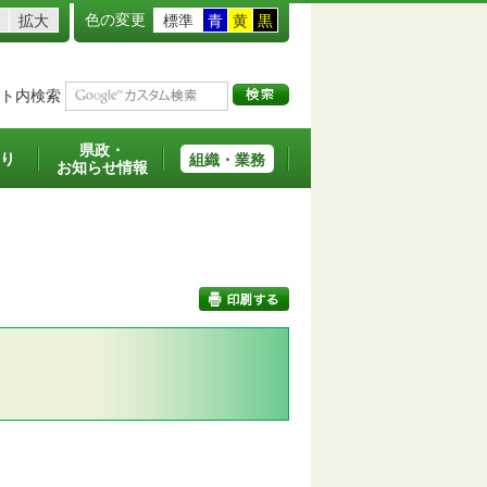
色の変更
拡大
標準
青
黄
黒
ト内検索
県政・
り
組織・業務
お知らせ情報
印刷する