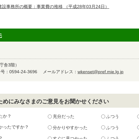
建設事務所の概要：事業費の推移
（平成28年03月24日）
先
名庁舎3階）
：0594-24-3696
メールアドレス：
wkenset@pref.mie.lg.jp
ためにみなさまのご意見をお聞かせください
たか？
充分だった
ふつう
かったですか？
分かりやすかった
ふつう
？
すぐに見つかった
ふつう