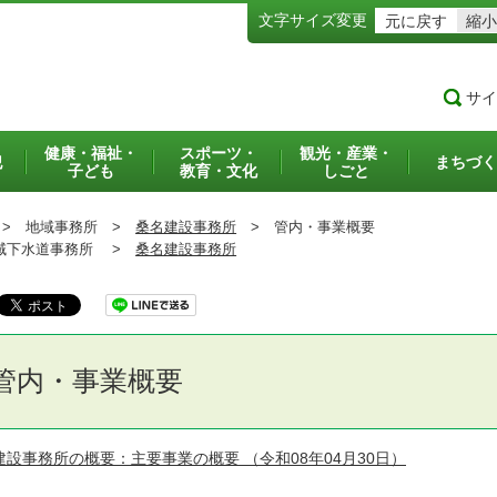
文字サイズ変更
元に戻す
縮小
サイ
健康・福祉・
スポーツ・
観光・産業・
犯
まちづく
子ども
教育・文化
しごと
>
地域事務所 >
桑名建設事務所
>
管内・事業概要
下水道事務所 >
桑名建設事務所
管内・事業概要
建設事務所の概要：主要事業の概要
（令和08年04月30日）