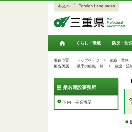
本文へ
Foreign Languages
三重県公式ウェブサイト
くらし・環境
防災・防
トップペ
ージ
現在位置：
トップページ
>
組織・業務
担当所属：
県庁の組織一覧 >
建設・流域
桑名建設事務所
管内・事業概要