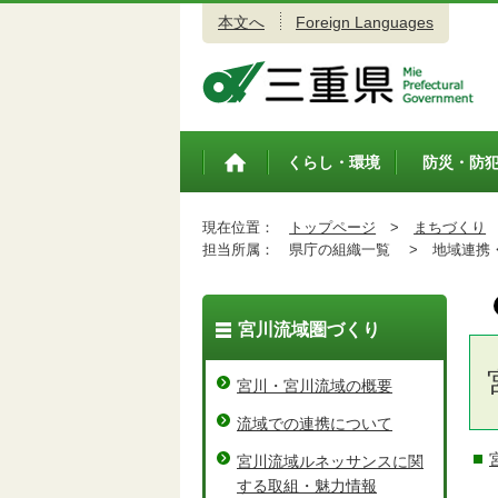
本文へ
Foreign Languages
三重県公式ウェブサイト
くらし・環境
防災・防
トップペ
ージ
現在位置：
トップページ
>
まちづくり
担当所属：
県庁の組織一覧 >
地域連携・
宮川流域圏づくり
宮川・宮川流域の概要
流域での連携について
宮川流域ルネッサンスに関
する取組・魅力情報