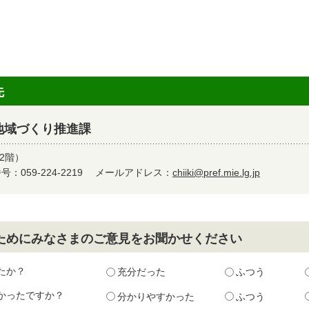
先
地域づくり推進課
2階）
：059-224-2219
メールアドレス：
chiiki@pref.mie.lg.jp
ためにみなさまのご意見をお聞かせください
たか？
充分だった
ふつう
かったですか？
分かりやすかった
ふつう