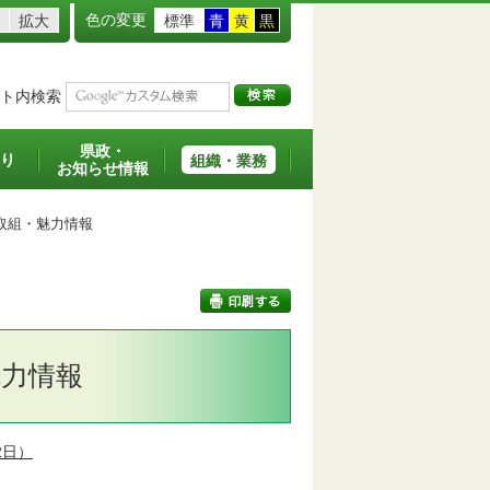
色の変更
拡大
標準
青
黄
黒
ト内検索
県政・
り
組織・業務
お知らせ情報
取組・魅力情報
力情報
印刷する
2日）