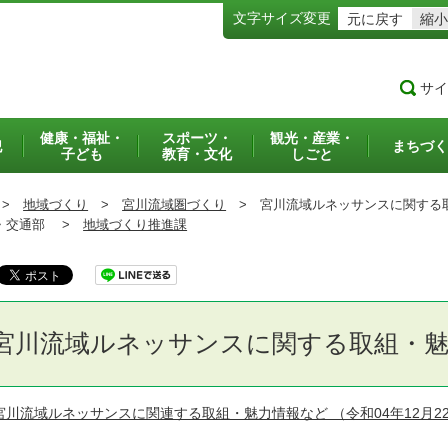
文字サイズ変更
元に戻す
縮小
サイ
健康・福祉・
スポーツ・
観光・産業・
犯
まちづく
子ども
教育・文化
しごと
>
地域づくり
>
宮川流域圏づくり
>
宮川流域ルネッサンスに関する
交通部 >
地域づくり推進課
宮川流域ルネッサンスに関する取組・魅
宮川流域ルネッサンスに関連する取組・魅力情報など
（令和04年12月2