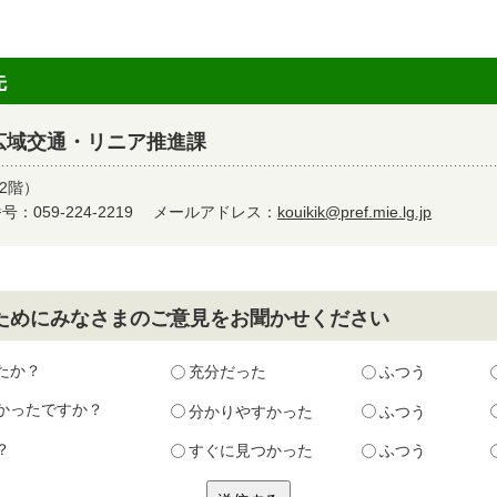
先
広域交通・リニア推進課
2階）
：059-224-2219
メールアドレス：
kouikik@pref.mie.lg.jp
ためにみなさまのご意見をお聞かせください
たか？
充分だった
ふつう
かったですか？
分かりやすかった
ふつう
？
すぐに見つかった
ふつう