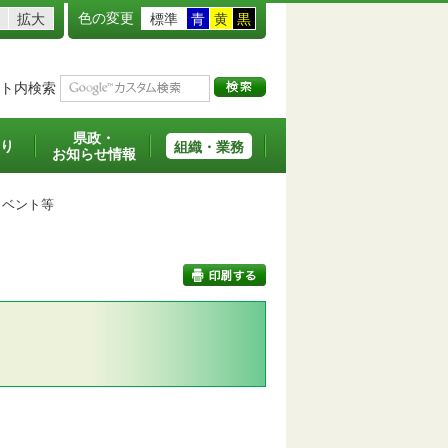
色の変更
拡大
標準
青
黄
黒
ト内検索
県政・
り
組織・業務
お知らせ情報
ベント等
印刷する