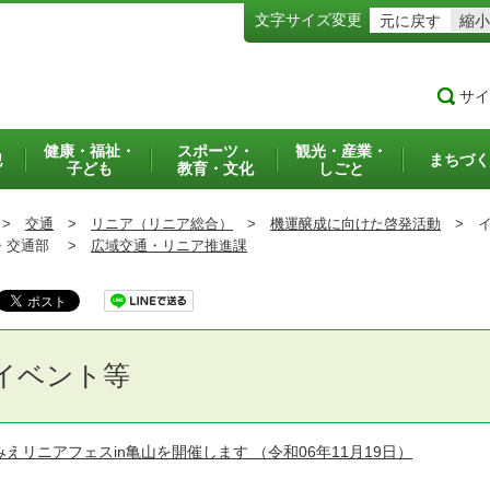
文字サイズ変更
元に戻す
縮小
サイ
健康・福祉・
スポーツ・
観光・産業・
犯
まちづく
子ども
教育・文化
しごと
>
交通
>
リニア（リニア総合）
>
機運醸成に向けた啓発活動
>
イ
交通部 >
広域交通・リニア推進課
イベント等
みえリニアフェスin亀山を開催します
（令和06年11月19日）