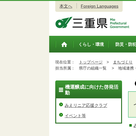
本文へ
Foreign Languages
三重県公式ウェブサイト
くらし・環境
防災・防
トップペ
ージ
現在位置：
トップページ
>
まちづくり
担当所属：
県庁の組織一覧 >
地域連携・
機運醸成に向けた啓発活
動
みえリニア応援クラブ
イベント等