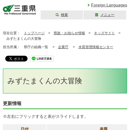
Foreign Languages
検索
メニュー
三重県公式ウェブ
サイト
現在位置：
トップページ
>
県政・お知らせ情報
>
キッズサイト
>
みずたまくんの大冒険
担当所属：
県庁の組織一覧 >
企業庁
>
水質管理情報センター
みずたまくんの大冒険
更新情報
※左右にフリックすると表がスライドします。
日付
表題