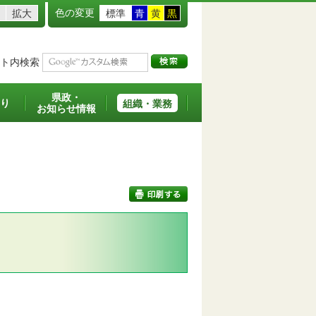
色の変更
拡大
標準
青
黄
黒
ト内検索
県政・
り
組織・業務
お知らせ情報
印刷する