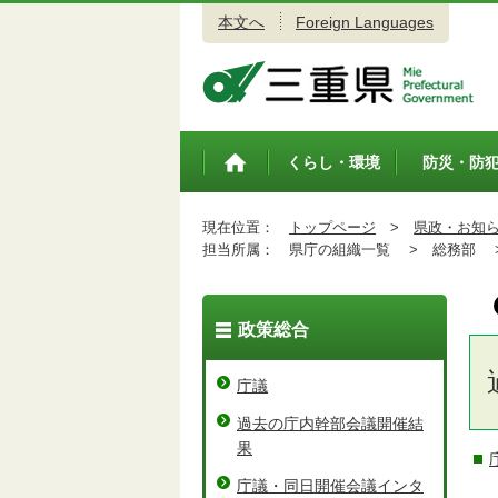
本文へ
Foreign Languages
三重県公式ウェブサイト
くらし・環境
防災・防
トップペ
ージ
現在位置：
トップページ
>
県政・お知
担当所属：
県庁の組織一覧 >
総務部 
政策総合
庁議
過去の庁内幹部会議開催結
果
庁議・同日開催会議インタ