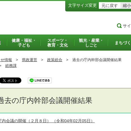
文字サイズ変更
元に戻す
縮小
サイ
健康・福祉・
スポーツ・
観光・産業・
犯
まちづく
子ども
教育・文化
しごと
らせ情報
>
県政運営
>
政策総合
>
過去の庁内幹部会議開催結果
>
総務課
過去の庁内幹部会議開催結果
庁内会議の開催（２月８日）
（令和04年02月05日）