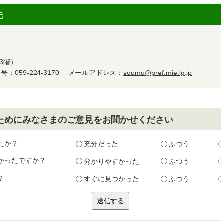
先
3階）
：059-224-3170
メールアドレス：
soumu@pref.mie.lg.jp
ためにみなさまのご意見をお聞かせください
たか？
充分だった
ふつう
かったですか？
分かりやすかった
ふつう
？
すぐに見つかった
ふつう