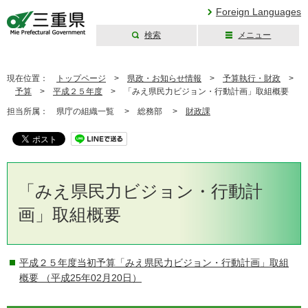
Foreign Languages
検索
メニュー
三重県公式ウェブ
サイト
現在位置：
トップページ
>
県政・お知らせ情報
>
予算執行・財政
>
予算
>
平成２５年度
>
「みえ県民力ビジョン・行動計画」取組概要
担当所属：
県庁の組織一覧 >
総務部 >
財政課
「みえ県民力ビジョン・行動計
画」取組概要
平成２５年度当初予算「みえ県民力ビジョン・行動計画」取組
概要
（平成25年02月20日）