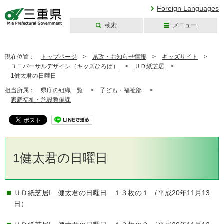
Foreign Languages
検索
メニュー
三重県公式ウェブ
サイト
現在位置：
トップページ
>
県政・お知らせ情報
>
キッズサイト
>
ユニバーサルデザイン（キッズひろば）
>
ＵＤ紙芝居
>
1健太君の日曜日
担当所属：
県庁の組織一覧 >
子ども・福祉部 >
家庭福祉・施設整備課
1健太君の日曜日
ＵＤ紙芝居I 健太君の日曜日 １３枚の１
（平成20年11月13
日）