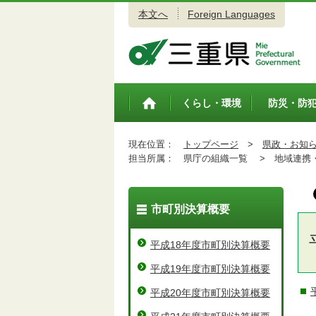
本文へ
Foreign Languages
三重県公式ウェブサイト
くらし・環境
防災・防
トップペ
ージ
現在位置：
トップページ
>
県政・お知
担当所属：
県庁の組織一覧 >
地域連携・
市町別決算概要
平成18年度市町別決算概要
平成19年度市町別決算概要
平成20年度市町別決算概要