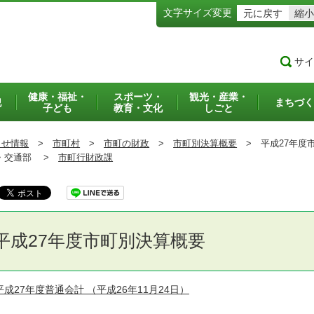
文字サイズ変更
元に戻す
縮小
サイ
健康・福祉・
スポーツ・
観光・産業・
犯
まちづく
子ども
教育・文化
しごと
らせ情報
>
市町村
>
市町の財政
>
市町別決算概要
>
平成27年度
交通部 >
市町行財政課
平成27年度市町別決算概要
平成27年度普通会計
（平成26年11月24日）