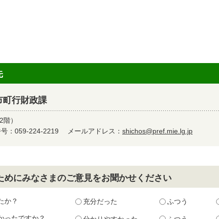
先
市町行財政課
2階）
：059-224-2219
メールアドレス：
shichos@pref.mie.lg.jp
ためにみなさまのご意見をお聞かせください
たか？
充分だった
ふつう
かったですか？
分かりやすかった
ふつう