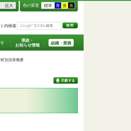
色の変更
拡大
標準
青
黄
黒
ト内検索
県政・
り
組織・業務
お知らせ情報
市町別決算概要
印刷する