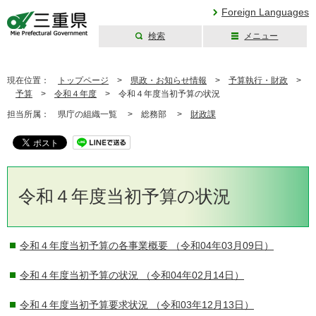
Foreign Languages
検索
メニュー
三重県公式ウェブ
サイト
現在位置：
トップページ
>
県政・お知らせ情報
>
予算執行・財政
>
予算
>
令和４年度
>
令和４年度当初予算の状況
担当所属：
県庁の組織一覧 >
総務部 >
財政課
令和４年度当初予算の状況
令和４年度当初予算の各事業概要
（令和04年03月09日）
令和４年度当初予算の状況
（令和04年02月14日）
令和４年度当初予算要求状況
（令和03年12月13日）