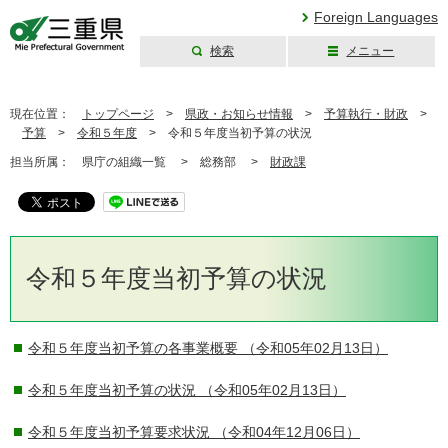
Foreign Languages
検索
メニュー
三重県公式ウェブ
サイト
現在位置：
トップページ
>
県政・お知らせ情報
>
予算執行・財政
>
予算
>
令和５年度
>
令和５年度当初予算の状況
担当所属：
県庁の組織一覧 >
総務部 >
財政課
令和５年度当初予算の状況
令和５年度当初予算の各事業概要
（令和05年02月13日）
令和５年度当初予算の状況
（令和05年02月13日）
令和５年度当初予算要求状況
（令和04年12月06日）