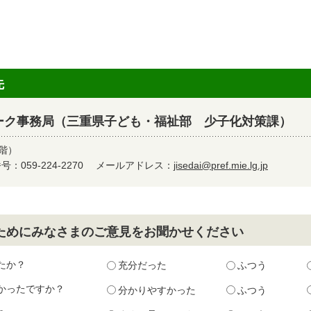
先
ーク事務局（三重県子ども・福祉部 少子化対策課）
2階）
：059-224-2270
メールアドレス：
jisedai@pref.mie.lg.jp
ためにみなさまのご意見をお聞かせください
たか？
充分だった
ふつう
かったですか？
分かりやすかった
ふつう