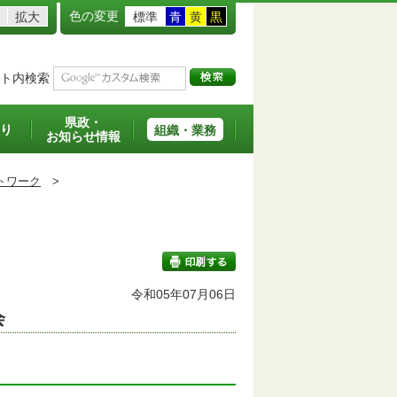
色の変更
拡大
標準
青
黄
黒
ト内検索
県政・
り
組織・業務
お知らせ情報
トワーク
>
令和05年07月06日
会
印刷する