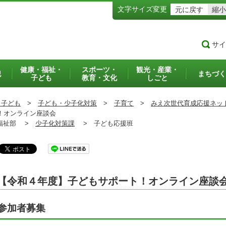
文字サイズ変更
元に戻す
縮小
サイ
健康・福祉・
スポーツ・
観光・産業・
犯
まちづく
子ども
教育・文化
しごと
・子ども
>
子ども・少子化対策
>
子育て
>
みえ次世代育成応援ネッ
！オンライン座談会
祉部 >
少子化対策課
>
子ども応援班
【令和４年度】子どもサポート！オンライン座談
参加者募集