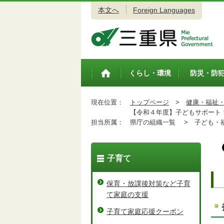
本文へ
Foreign Languages
三重県公式ウェブサイト
くらし・環境
防災・防
トップペ
ージ
現在位置：
トップページ
>
健康・福祉
【令和４年度】子どもサポート
担当所属：
県庁の組織一覧 >
子ども・福
子育て
保育・放課後対策など子育
て家庭の支援
子育て家庭応援クーポン