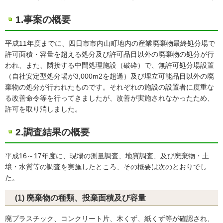
1.事案の概要
平成11年度までに、四日市市内山町地内の産業廃棄物最終処分場で
許可面積・容量を超える処分及び許可品目以外の廃棄物の処分が行
われ、また、隣接する中間処理施設（破砕）で、無許可処分場設置
（自社安定型処分場が3,000m2を超過）及び埋立可能品目以外の廃
棄物の処分が行われたものです。それぞれの施設の設置者に度重な
る改善命令等を行ってきましたが、改善が実施されなかったため、
許可を取り消しました。
2.調査結果の概要
平成16～17年度に、現場の測量調査、地質調査、及び廃棄物・土
壌・水質等の調査を実施したところ、その概要は次のとおりでし
た。
(1) 廃棄物の種類、投棄面積及び容量
廃プラスチック、コンクリート片、木くず、紙くず等が確認され、