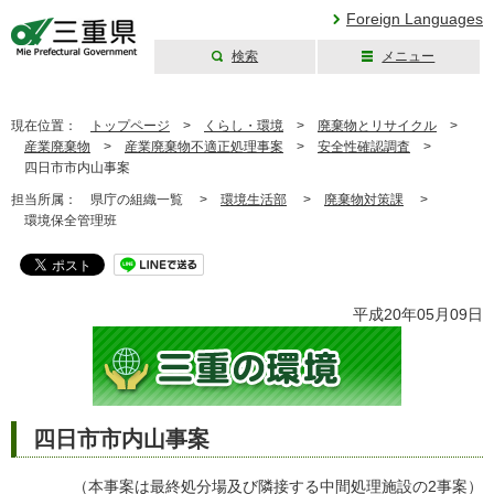
Foreign Languages
検索
メニュー
三重県公式ウェブ
サイト
現在位置：
トップページ
>
くらし・環境
>
廃棄物とリサイクル
>
産業廃棄物
>
産業廃棄物不適正処理事案
>
安全性確認調査
>
四日市市内山事案
担当所属：
県庁の組織一覧 >
環境生活部
>
廃棄物対策課
>
環境保全管理班
平成20年05月09日
四日市市内山事案
（本事案は最終処分場及び隣接する中間処理施設の2事案）