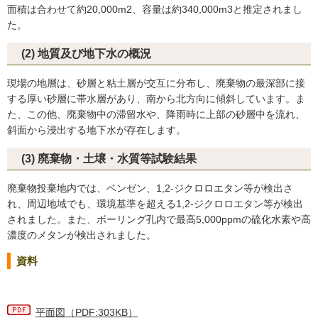
面積は合わせて約20,000m2、容量は約340,000m3と推定されまし
た。
(2) 地質及び地下水の概況
現場の地層は、砂層と粘土層が交互に分布し、廃棄物の最深部に接
する厚い砂層に帯水層があり、南から北方向に傾斜しています。ま
た、この他、廃棄物中の滞留水や、降雨時に上部の砂層中を流れ、
斜面から浸出する地下水が存在します。
(3) 廃棄物・土壌・水質等試験結果
廃棄物投棄地内では、ベンゼン、1,2-ジクロロエタン等が検出さ
れ、周辺地域でも、環境基準を超える1,2-ジクロロエタン等が検出
されました。また、ボーリング孔内で最高5,000ppmの硫化水素や高
濃度のメタンが検出されました。
資料
平面図（PDF:303KB）