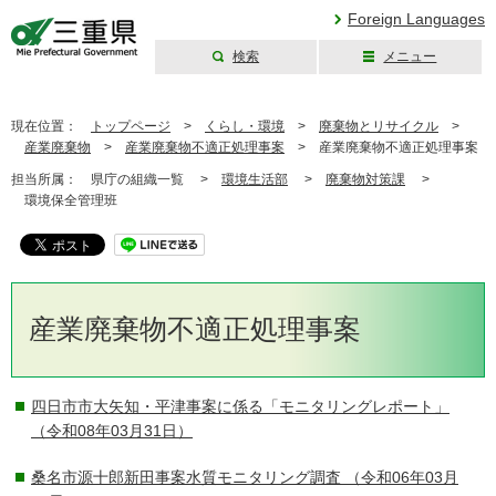
Foreign Languages
検索
メニュー
三重県公式ウェブ
サイト
現在位置：
トップページ
>
くらし・環境
>
廃棄物とリサイクル
>
産業廃棄物
>
産業廃棄物不適正処理事案
>
産業廃棄物不適正処理事案
担当所属：
県庁の組織一覧 >
環境生活部
>
廃棄物対策課
>
環境保全管理班
産業廃棄物不適正処理事案
四日市市大矢知・平津事案に係る「モニタリングレポート」
（令和08年03月31日）
桑名市源十郎新田事案水質モニタリング調査
（令和06年03月