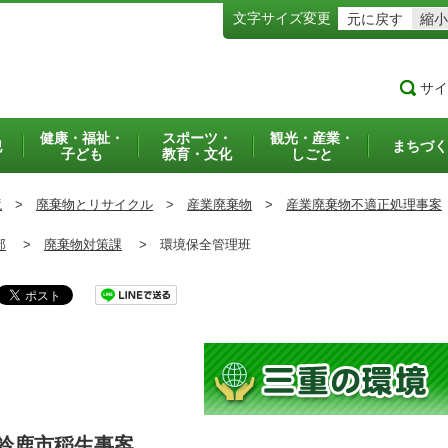
文字サイズ変更
元に戻す
縮小
サイ
健康・福祉・
スポーツ・
観光・産業・
犯
まちづく
子ども
教育・文化
しごと
境
>
廃棄物とリサイクル
>
産業廃棄物
>
産業廃棄物不適正処理事案
部
>
廃棄物対策課
>
環境保全管理班
鈴鹿市稲生事案