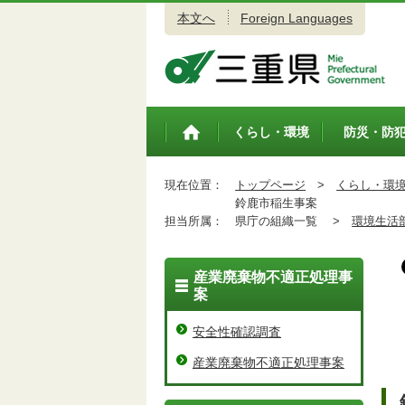
本文へ
Foreign Languages
三重県公式ウェブサイト
くらし・環境
防災・防
トップペ
ージ
現在位置：
トップページ
>
くらし・環
鈴鹿市稲生事案
担当所属：
県庁の組織一覧 >
環境生活
産業廃棄物不適正処理事
案
安全性確認調査
産業廃棄物不適正処理事案