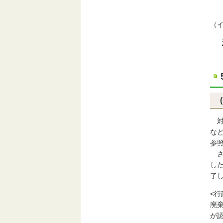
（
対
な
参
さ
し
了
<
廃
が