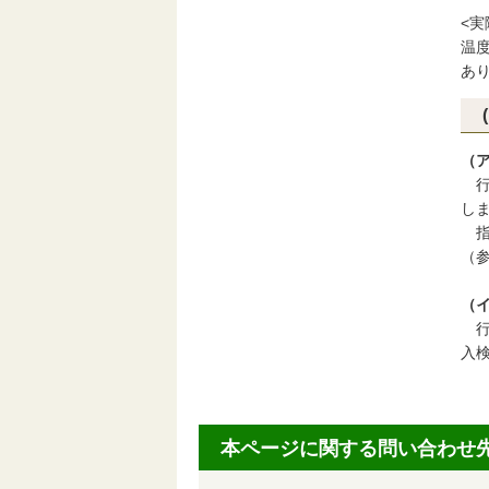
<実
温度
あ
（
行
し
指
（参
（
入
本ページに関する問い合わせ