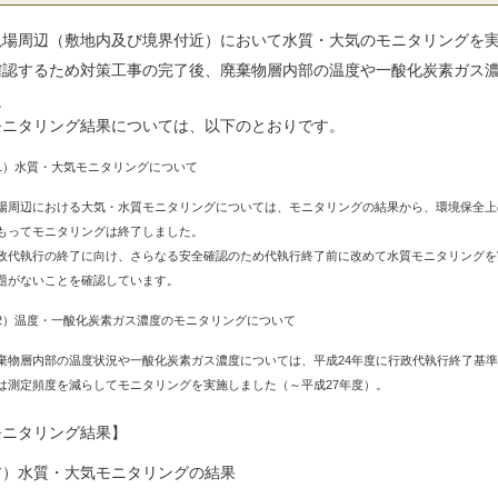
場周辺（敷地内及び境界付近）において水質・大気のモニタリングを実
確認するため対策工事の完了後、廃棄物層内部の温度や一酸化炭素ガス
。
ニタリング結果については、以下のとおりです。
1）水質・大気モニタリングについて
周辺における大気・水質モニタリングについては、モニタリングの結果から、環境保全上の
もってモニタリングは終了しました。
代執行の終了に向け、さらなる安全確認のため代執行終了前に改めて水質モニタリングを実
題がないことを確認しています
。
2）温度・一酸化炭素ガス濃度のモニタリングについて
物層内部の温度状況や一酸化炭素ガス濃度については、平成24年度に行政代執行終了基準
は測定頻度を減らしてモニタリングを実施しました（～平成27年度）。
モニタリング結果】
ア）水質・大気モニタリングの結果