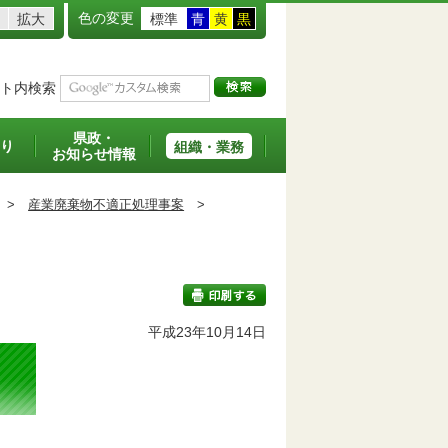
色の変更
拡大
標準
青
黄
黒
ト内検索
県政・
り
組織・業務
お知らせ情報
>
産業廃棄物不適正処理事案
>
平成23年10月14日
印刷する