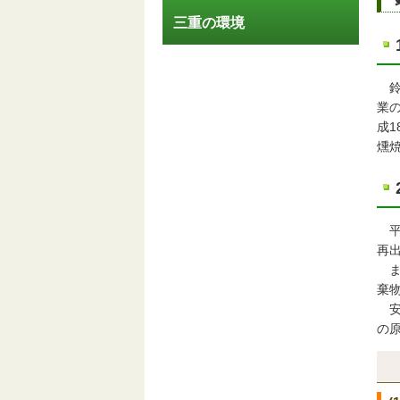
三重の環境
鈴
業
成
燻
平
再
ま
棄
安
の