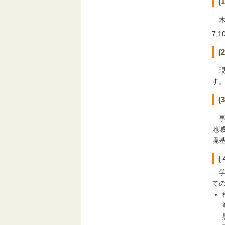
(
木
7,1
(
現
す
(
事
地
境
学
て