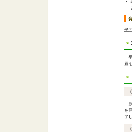
平面
平
置
原
を
了