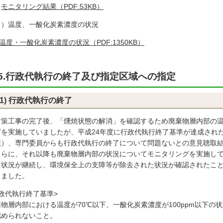
モニタリング結果（PDF:53KB）
イ）温度、一酸化炭素濃度の状況
温度・一酸化炭素濃度の状況（PDF:1350KB）
5.行政代執行の終了及び指定区域への指定
(1) 行政代執行の終了
策工事の完了後、「燻焼状態の解消」を確認するため廃棄物層内部の温
どを実施していましたが、平成24年度に行政代執行終了基準が達成され
照）、専門委員からも行政代執行の終了について問題ないとの意見聴取
らに、それ以降も廃棄物層内部の状況についてモニタリングを実施して
た状況が継続し、環境保全上の支障等が除去された状況が確認されたこと
しました。
行政代執行終了基準>
棄物層内部における温度が70℃以下、一酸化炭素濃度が100ppm以下の
認められないこと。