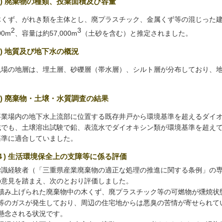
1) 廃棄物の種類、投棄面積及び容量
くず、がれき類を主体とし、廃プラスチック、金属くず等の混じった建
2
3
00m
、容量は約57,000m
（土砂を含む）と推定されました。
2) 地質及び地下水の概況
場の地層は、埋土層、砂礫層（帯水層）、シルト層が分布しており、地
。
3) 廃棄物・土壌・水質調査の結果
業場内の地下水上流部に位置する既存井戸から環境基準を超えるダイオ
域でも、土壌溶出試験で鉛、表流水でダイオキシン類が環境基準を超え
基準に適合していました。
(４) 生活環境保全上の支障等に係る評価
識経験者（「三重県産業廃棄物の適正な処理の推進に関する条例」の専
の意見を踏まえ、次のとおり評価しました。
積み上げられた廃棄物中の木くず、廃プラスチック等の可燃物が燻焼状
等のガスが発生しており、周辺の住宅地からは悪臭の苦情が寄せられて
懸念される状況です。