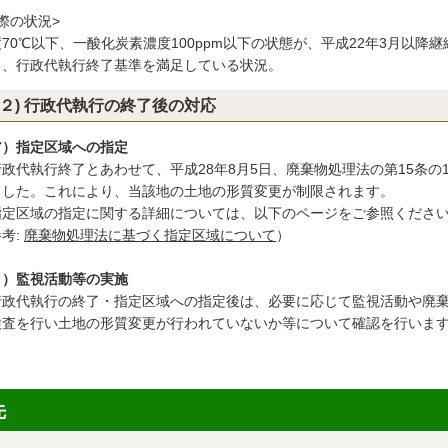
際の状況>
70℃以下、一酸化炭素濃度100ppm以下の状態が、平成22年3月以
り、行政代執行終了基準を満足している状況。
(２) 行政代執行の終了後の対応
ア）指定区域への指定
政代執行終了とあわせて、平成28年8月5日、廃棄物処理法の第15条の
ました。これにより、当該地の土地の形質変更が制限されます。
定区域の指定に関する詳細については、以下のページをご参照くださ
考:
廃棄物処理法に基づく指定区域について
）
イ）監視活動等の実施
行政代執行の終了・指定区域への指定後は、必要に応じて監視活動や廃棄物
検査を行い土地の形質変更が行われていないか等について確認を行いま
先