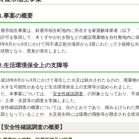
1.事案の概要
鹿市稲生事案は、鈴鹿市稲生町地内に所在する家屋解体業者（以下、「
の許可を取得して、木くずやがれき類などの建設廃棄物を自社敷地内に
18年8月から9月にかけて同不適正処分場所から3度にわたって小規模な
焼状態となり、悪臭が発生しました。
2.生活環境保全上の支障等
成18年8月から9月にかけて発生した火災は鎮火されたものの、廃棄物
出火する可能性があるなど生活環境保全上の支障等が認められました。
た、本事案については、「
安全性確認調査
」の対象となっており、平成
物・土壌・水質等の調査を実施しました。
全性確認調査の概要については、次のとおりであり、積み上げられた廃
原因となっていることや、火災発生時には煤塵の飛散等が懸念される状
【安全性確認調査の概要】