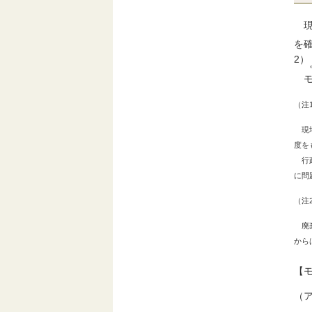
現
を
2）
モ
（注
現場
度を
行政
に問
（注
廃棄
から
【
（