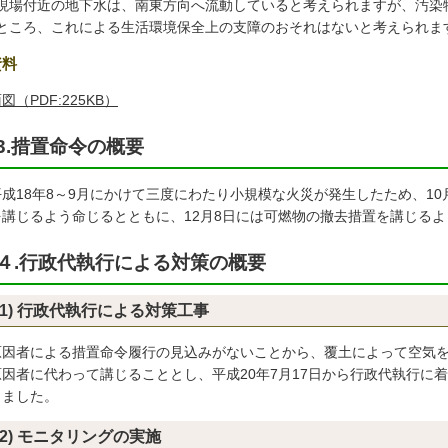
現場付近の地下水は、南東方向へ流動していると考えられますが、汚染
ところ、これによる生活環境保全上の支障のおそれはないと考えられま
資料
図（PDF:225KB）
3.措置命令の概要
成18年8～9月にかけて三度にわたり小規模な火災が発生したため、10
を講じるよう命じるとともに、12月8日には可燃物の撤去措置を講じる
４.行政代執行による対策の概要
(1) 行政代執行による対策工事
因者による措置命令履行の見込みがないことから、覆土によって空気を
原因者に代わって講じることとし、平成20年7月17日から行政代執行に着
しました。
(2) モニタリングの実施