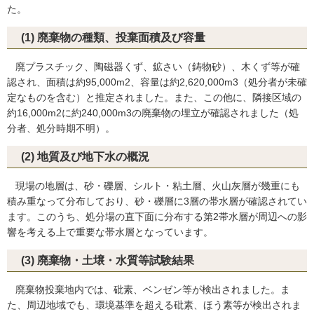
た。
(1) 廃棄物の種類、投棄面積及び容量
廃プラスチック、陶磁器くず、鉱さい（鋳物砂）、木くず等が確
認され、面積は約95,000m2、容量は約2,620,000m3（処分者が未確
定なものを含む）と推定されました。また、この他に、隣接区域の
約16,000m2に約240,000m3の廃棄物の埋立が確認されました（処
分者、処分時期不明）。
(2) 地質及び地下水の概況
現場の地層は、砂・礫層、シルト・粘土層、火山灰層が幾重にも
積み重なって分布しており、砂・礫層に3層の帯水層が確認されてい
ます。このうち、処分場の直下面に分布する第2帯水層が周辺への影
響を考える上で重要な帯水層となっています。
(3) 廃棄物・土壌・水質等試験結果
廃棄物投棄地内では、砒素、ベンゼン等が検出されました。ま
た、周辺地域でも、環境基準を超える砒素、ほう素等が検出されま