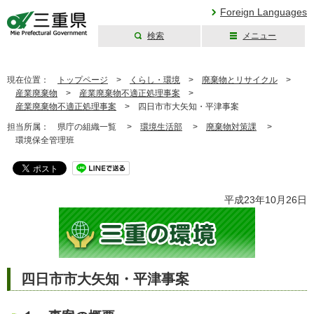
Foreign Languages
検索
メニュー
三重県公式ウェブ
サイト
現在位置：
トップページ
>
くらし・環境
>
廃棄物とリサイクル
>
産業廃棄物
>
産業廃棄物不適正処理事案
>
産業廃棄物不適正処理事案
>
四日市市大矢知・平津事案
担当所属：
県庁の組織一覧 >
環境生活部
>
廃棄物対策課
>
環境保全管理班
平成23年10月26日
四日市市大矢知・平津事案