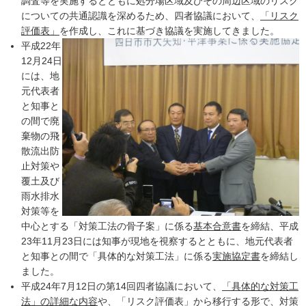
調査等を実施するとともに処分場区域及びその周辺区域のリスク
についての共通認識を深めるため、四者協議において、
「リスク
評価表」
を作成し、これに基づき協議を実施してきました。
平成22年
12月24日
には、地
元代表者
と知事と
の間で廃
棄物の飛
散流出防
止対策や
覆土及び
雨水排水
対策等を
中心とする「対策工法の骨子案」に係る
基本合意書
を締結、平成
23年11月23日には知事が現地を視察するとともに、地元代表者
と知事との間で「具体的な対策工法」に係る
実施協定書
を締結し
ました。
平成24年7月12日の第14回四者協議において、
「具体的な対策工
法」の詳細な内容
や、「リスク評価表」から移行する形で、対策