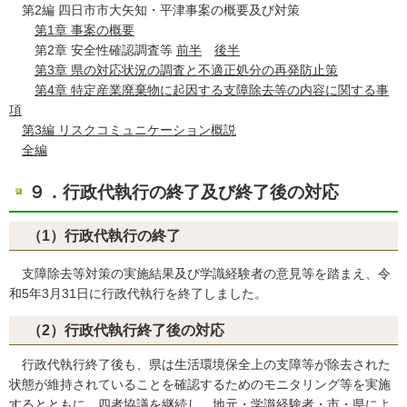
第2編 四日市市大矢知・平津事案の概要及び対策
第1章 事案の概要
第2章 安全性確認調査等
前半
後半
第3章 県の対応状況の調査と不適正処分の再発防止策
第4章 特定産業廃棄物に起因する支障除去等の内容に関する事
項
第3編 リスクコミュニケーション概説
全編
９．行政代執行の終了及び終了後の対応
（1）行政代執行の終了
支障除去等対策の実施結果及び学識経験者の意見等を踏まえ、令
和5年3月31日に行政代執行を終了しました。
（2）行政代執行終了後の対応
行政代執行終了後も、県は生活環境保全上の支障等が除去された
状態が維持されていることを確認するためのモニタリング等を実施
するとともに、四者協議を継続し、地元・学識経験者・市・県によ