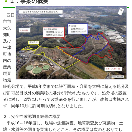
１．事案の概要
四日
市市
大矢
知町
及び
平津
町地
内の
産業
廃棄
物最
終処分場で、平成6年度までに許可面積・容量を大幅に超える処分及
び許可品目以外の廃棄物の処分が行われたものです。処分場の設置
者に対し、2度にわたって改善命令を行いましたが、改善は実施され
ず、同年10月に許可期限切れとなりました。
２．安全性確認調査結果の概要
平成16～18年度に、現場の測量調査、地質調査及び廃棄物・土
壌・水質等の調査を実施したところ、その概要は次のとおりでし