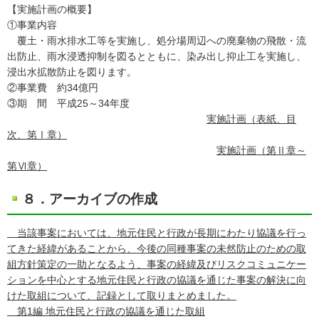
【実施計画の概要】
①事業内容
覆土・雨水排水工等を実施し、処分場周辺への廃棄物の飛散・流
出防止、雨水浸透抑制を図るとともに、染み出し抑止工を実施し、
浸出水拡散防止を図ります。
②事業費 約34億円
③期 間 平成25～34年度
実施計画（表紙、目
次、第Ⅰ章）
実施計画（第Ⅱ章～
第Ⅵ章）
８．アーカイブの作成
当該事案においては、地元住民と行政が長期にわたり協議を行っ
てきた経緯があることから、今後の同種事案の未然防止のための取
組方針策定の一助となるよう、事案の経緯及びリスクコミュニケー
ションを中心とする地元住民と行政の協議を通じた事案の解決に向
けた取組について、記録として取りまとめました。
第1編 地元住民と行政の協議を通じた取組