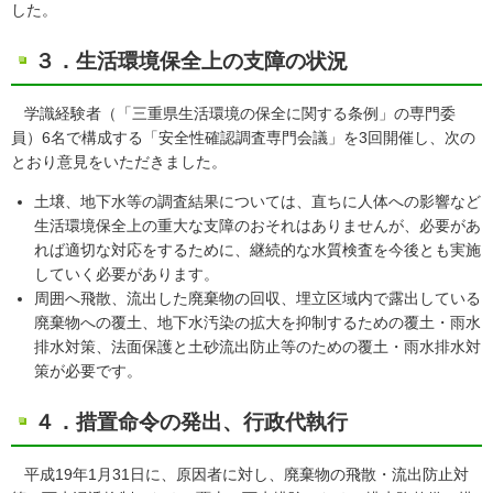
した。
３．生活環境保全上の支障の状況
学識経験者（「三重県生活環境の保全に関する条例」の専門委
員）6名で構成する「安全性確認調査専門会議」を3回開催し、次の
とおり意見をいただきました。
土壌、地下水等の調査結果については、直ちに人体への影響など
生活環境保全上の重大な支障のおそれはありませんが、必要があ
れば適切な対応をするために、継続的な水質検査を今後とも実施
していく必要があります。
周囲へ飛散、流出した廃棄物の回収、埋立区域内で露出している
廃棄物への覆土、地下水汚染の拡大を抑制するための覆土・雨水
排水対策、法面保護と土砂流出防止等のための覆土・雨水排水対
策が必要です。
４．措置命令の発出、行政代執行
平成19年1月31日に、原因者に対し、廃棄物の飛散・流出防止対