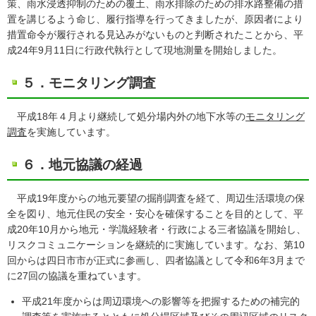
策、雨水浸透抑制のための覆土、雨水排除のための排水路整備の措
置を講じるよう命じ、履行指導を行ってきましたが、原因者により
措置命令が履行される見込みがないものと判断されたことから、平
成24年9月11日に行政代執行として現地測量を開始しました。
５．モニタリング調査
平成18年４月より継続して処分場内外の地下水等の
モニタリング
調査
を実施しています。
６．地元協議の経過
平成19年度からの地元要望の掘削調査を経て、周辺生活環境の保
全を図り、地元住民の安全・安心を確保することを目的として、平
成20年10月から地元・学識経験者・行政による三者協議を開始し、
リスクコミュニケーションを継続的に実施しています。なお、第10
回からは四日市市が正式に参画し、四者協議として令和6年3月まで
に27回の協議を重ねています。
平成21年度からは周辺環境への影響等を把握するための補完的