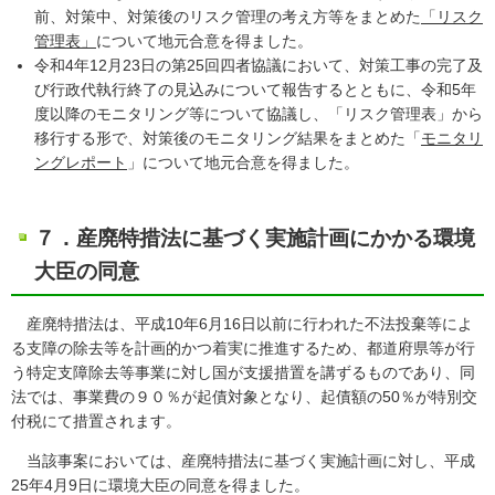
前、対策中、対策後のリスク管理の考え方等をまとめた
「リスク
管理表」
について地元合意を得ました。
令和4年12月23日の第25回四者協議において、対策工事の完了及
び行政代執行終了の見込みについて報告するとともに、令和5年
度以降のモニタリング等について協議し、「リスク管理表」から
移行する形で、対策後のモニタリング結果をまとめた「
モニタリ
ングレポート
」について地元合意を得ました。
７．産廃特措法に基づく実施計画にかかる環境
大臣の同意
産廃特措法は、平成10年6月16日以前に行われた不法投棄等によ
る支障の除去等を計画的かつ着実に推進するため、都道府県等が行
う特定支障除去等事業に対し国が支援措置を講ずるものであり、同
法では、事業費の９０％が起債対象となり、起債額の50％が特別交
付税にて措置されます。
当該事案においては、産廃特措法に基づく実施計画に対し、平成
25年4月9日に環境大臣の同意を得ました。