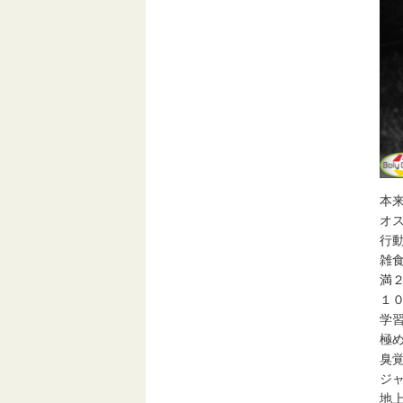
本
オ
行
雑
満
１
学
極
臭
ジ
地