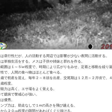
来は昼行性だが、人の活動する周辺では影響が少ない夜間に活動する。
スは単独生活をする。メスは子供や姉妹と群れを作る。
動範囲は１～５㎢程度で、時期により広がりをみせ、定着と移動を繰り
食性で、人間の食べ物はほとんど食べる。
２歳で初産を迎え、毎年２～８頭を出産、交尾期は１２月～２月頃で、４
０歳程度。
習能力は高く、エサ場をよく覚える。
めて臆病で警戒心が強い。
覚は優秀。
ャンプ力は、助走なしで１mの高さを飛び越える。
上から２０㎝程度の隙間があればくぐり抜ける。