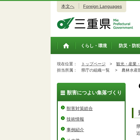
本文へ
Foreign Languages
三重県公式ウェブサイト
くらし・環境
防災・防
トップペ
ージ
現在位置：
トップページ
>
観光・産業
担当所属：
県庁の組織一覧 >
農林水産
獣害につよい集落づくり
獣害対策総合
技術情報
県
事例紹介
近