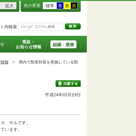
色の変更
拡大
標準
青
黄
黒
ト内検索
県政・
り
組織・業務
お知らせ情報
術情報
>
県内で獣害対策を実施している獣
平成24年03月29日
印刷する
カ、サルです。
っています。