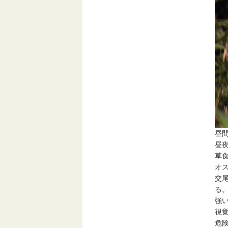
昼
昼
草
オ
交
る
強
視
危