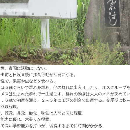
行性、夜間に活動はしない。
の出前と日没直後に採食行動が活発になる。
食性で、果実や虫などを食べる。
スは５歳ぐらいで群れを離れ、他の群れに出入りしたり、オスグループ
。メスは生まれた群れで一生過ごす。群れの動きは大人のメスが決めて
５，６歳で初産を迎え、２～３年に１頭の割合で出産する。交尾期は秋～
２０歳程度。
覚、聴覚、臭覚、触覚、味覚は人間と同じ程度。
動能力に優れ、木登りが得意。
めて高い学習能力を持つが、習得するまでに時間がかかる。