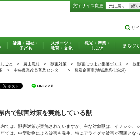
文字サイズ変更
元に戻す
縮小
サイ
健康・福祉・
スポーツ・
観光・産業・
犯
まちづく
子ども
教育・文化
しごと
・しごと
>
農山漁村
>
獣害対策
>
獣害につよい集落づくり
>
技
部 >
中央農業改良普及センター
>
普及企画室(地域農業推進課)
県内で獣害対策を実施している獣
内では、獣害対策が実施されていますが、主な対象獣は、イノシシ、シ
年では、中型動物による被害も発生。特にアライグマ被害が問題とな