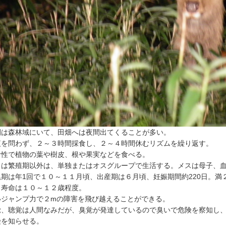
間は森林域にいて、田畑へは夜間出てくることが多い。
夜を問わず、２～３時間採食し、２～４時間休むリズムを繰り返す。
食性で植物の葉や樹皮、根や果実などを食べる。
スは繁殖期以外は、単独またはオスグループで生活する。メスは母子、
尾期は年1回で１０～１１月頃、出産期は６月頃、妊娠期間約220日。
。寿命は１０～１２歳程度。
いジャンプ力で２mの障害を飛び越えることができる。
覚、聴覚は人間なみだが、臭覚が発達しているので臭いで危険を察知し
険を知らせる。