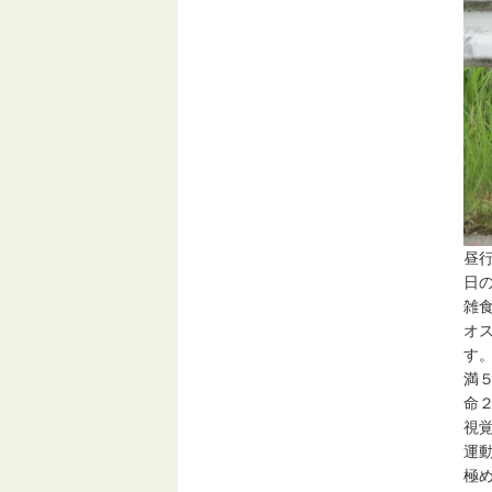
昼
日
雑
オ
す
満
命
視
運
極