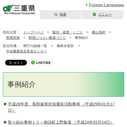
Foreign Languages
検索
メニュー
三重県公式ウェブ
サイト
現在位置：
トップページ
>
観光・産業・しごと
>
農山漁村
>
獣害対策
>
獣害につよい集落づくり
>
事例紹介
担当所属：
県庁の組織一覧 >
農林水産部 >
中央農業改良普及センター
事例紹介
平成28年度 鳥獣被害対策優良活動事例
（平成29年01月17
日）
取り組み事例１０～御浜町上野集落
（平成24年03月24日）