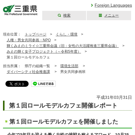
Foreign Languages
検索
メニュー
三重県公式ウェブ
サイト
現在位置：
トップページ
>
くらし・環境
>
人権・男女共同参画・NPO
>
輝くみえのミライ☆三重県会議（旧：女性の大活躍推進三重県会議）
>
みえの輝く女子プロジェクト（～令和5年度）
>
第１回ロールモデルカフェ
担当所属：
県庁の組織一覧 >
環境生活部
>
ダイバーシティ社会推進課
>
男女共同参画班
平成31年03月31日
第１回ロールモデルカフェ開催レポート
第１回ロールモデルカフェを開催しました
今年で3年目を迎える働く女性の挑戦を称えるアワード。10月25