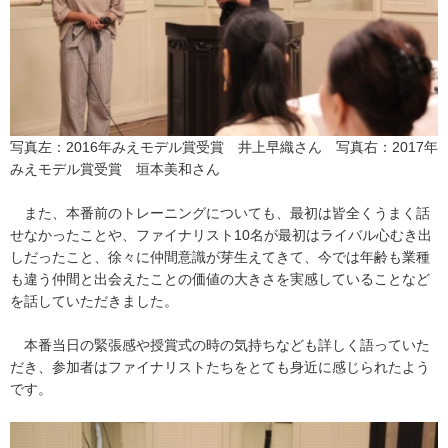
写真左：2016年みえモデル賞受賞 井上早織さん 写真右：2017年
みえモデル賞受賞 垣本美和さん
また、本番前のトレーニングについても、最初は皆全くうまく話
せなかったことや、ファイナリスト10名が最初はライバル心むき出
しだったこと、徐々に仲間意識が芽生えてきて、今では年齢も業種
も違う仲間と出会えたことの価値の大きさを実感していることなど
を話していただきました。
本番当日の緊張感や授賞式の時の気持ちなども詳しく語っていた
だき、参加者はファイナリストたちをとても身近に感じられたよう
です。