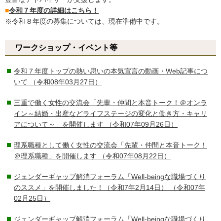
■
令和７年度の詳細はこちら！
※令和８年度の募集については、現在準備中です。
ワークショップ・イベント等
令和７年度トップの熱い思いの本気宣言の動画・Web記事につ
いて
（令和08年03月27日）
三重で働く女性の交流会「先輩・仲間と本音トーク！＠オンラ
イン～結婚・出産などライフステージの変化と働き方・キャリ
アについて～」を開催します
（令和07年09月26日）
理系職種として働く女性の交流会「先輩・仲間と本音トーク！
＠理系職種」を開催します
（令和07年08月22日）
ジェンダーギャップ解消フォーラム「Well-beingな職場づくり
のススメ」を開催しました！（令和7年2月14日）
（令和07年
02月25日）
ジェンダーギャップ解消フォーラム「Well-beingな職場づくり