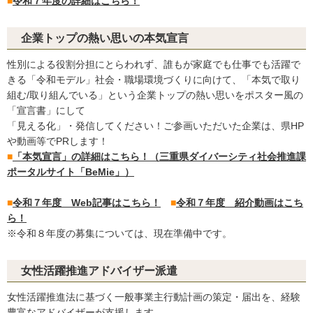
■
令和７年度の詳細はこちら！
企業トップの熱い思いの本気宣言
性別による役割分担にとらわれず、誰もが家庭でも仕事でも活躍で
きる「令和モデル」社会・職場環境づくりに向けて、「本気で取り
組む/取り組んでいる」という企業トップの熱い思いをポスター風の
「宣言書」にして
「見える化」・発信してください！ご参画いただいた企業は、県HP
や動画等でPRします！
■
「本気宣言」の詳細はこちら！（三重県ダイバーシティ社会推進課
ポータルサイト「BeMie」）
■
令和７年度 Web記事はこちら！
■
令和７年度 紹介動画はこち
ら！
※令和８年度の募集については、現在準備中です。
女性活躍推進アドバイザー派遣
女性活躍推進法に基づく一般事業主行動計画の策定・届出を、経験
豊富なアドバイザーが支援します。