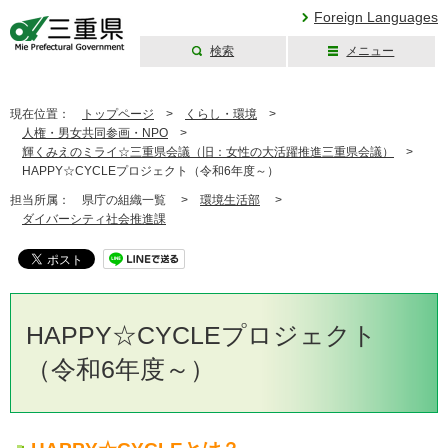
Foreign Languages
検索
メニュー
三重県公式ウェブ
サイト
現在位置：
トップページ
>
くらし・環境
>
人権・男女共同参画・NPO
>
輝くみえのミライ☆三重県会議（旧：女性の大活躍推進三重県会議）
>
HAPPY☆CYCLEプロジェクト（令和6年度～）
担当所属：
県庁の組織一覧 >
環境生活部
>
ダイバーシティ社会推進課
HAPPY☆CYCLEプロジェクト
（令和6年度～）