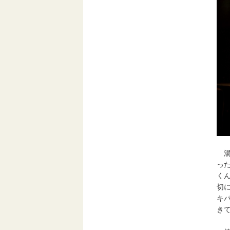
湯
っ
く
切
キ
き