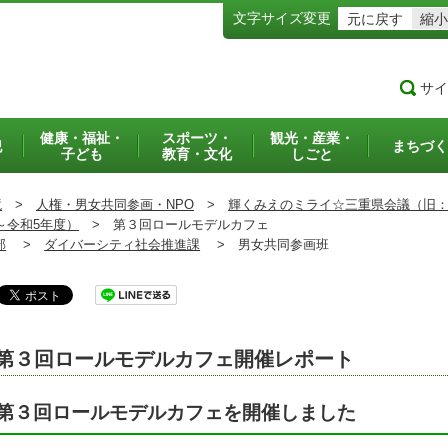
文字サイズ変更
元に戻す
縮小
サイ
健康・福祉・
スポーツ・
観光・産業・
犯
まちづく
子ども
教育・文化
しごと
境
>
人権・男女共同参画・NPO
>
輝くみえのミライ☆三重県会議（旧
～令和5年度）
>
第３回ロールモデルカフェ
部
>
ダイバーシティ社会推進課
>
男女共同参画班
第３回ロールモデルカフェ開催レポート
第３回ロールモデルカフェを開催しました