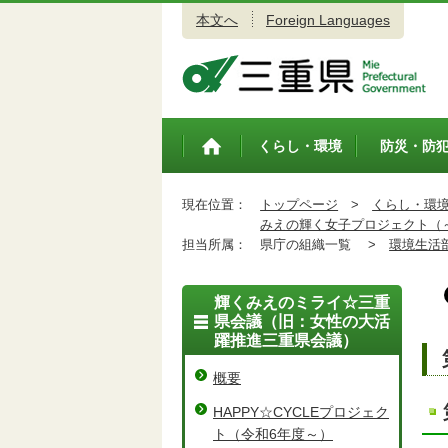
本文へ
Foreign Languages
三重県公式ウェブサイト
くらし・環境
防災・防
トップペ
ージ
現在位置：
トップページ
>
くらし・環
みえの輝く女子プロジェクト（
担当所属：
県庁の組織一覧 >
環境生活
輝くみえのミライ☆三重
県会議（旧：女性の大活
躍推進三重県会議）
概要
HAPPY☆CYCLEプロジェク
ト（令和6年度～）