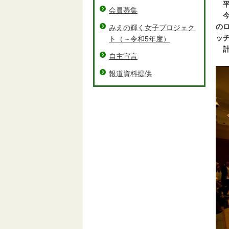
平
会員募集
今
の
みえの輝く女子プロジェク
ッ
ト（～令和5年度）
計
自主宣言
報道資料提供