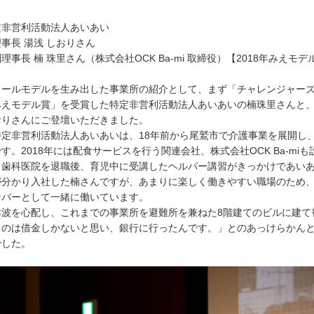
定非営利活動法人あいあい
事長 湯浅 しおりさん
事長 楠 珠里さん（株式会社OCK Ba-mi 取締役）【2018年みえモ
ールモデルを生み出した事業所の紹介として、まず「チャレンジャーズ・
みえモデル賞」を受賞した特定非営利活動法人あいあいの楠珠里さんと
おりさんにご登壇いただきました。
定非営利活動法人あいあいは、18年前から尾鷲市で介護事業を展開し、
す。2018年には配食サービスを行う関連会社、株式会社OCK Ba-m
。歯科医院を退職後、育児中に受講したヘルパー講習がきっかけであい
が分かり入社した楠さんですが、あまりに楽しく働きやすい職場のため
ンバーとして一緒に働いています。
波を心配し、これまでの事業所を避難所を兼ねた8階建てのビルに建て
るのは借金しかないと思い、銀行に行ったんです。」とのあっけらかん
でした。