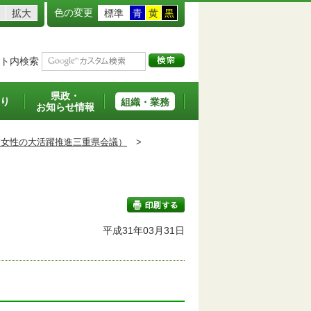
色の変更
拡大
標準
青
黄
黒
ト内検索
県政・
り
組織・業務
お知らせ情報
：女性の大活躍推進三重県会議）
>
平成31年03月31日
印刷する