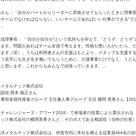
さん：「自分がパートからリーダーに昇格させてもらったときに理事長
いチームでなければならない。いいチームであればいい仕事ができる”で
。」
浅理事長：「“自分が自分が”という気持ちを抑えて、“どうぞ、どうぞ
います。問題があればチーム全員で考えます。性格が悪い人がいたら、
めます（笑）。うちは利用者さんの支援はもとより、スタッフも支援す
担う若手にも生き生き働いてもらうために、介護事業だけでなく、うど
いと思います。これからもみんなで頑張っていきます。」
洋メタルテック株式会社
談役 西本 義正さん
部多様性推進グループ 主任兼人事グループ 主任 横関 美香さん【20
チャレンジャーズ・アワード2018」で来場者の投票により選出される
テック株式会社の横関美香さんと、そのボスである相談役（当時の社長
。
洋メタルテック株式会社は、伊賀市内に本社を構える従業員464名の自