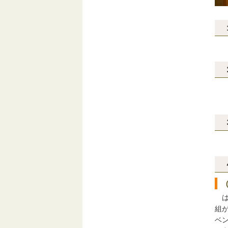
平成
ア
（
約
は
組
ベ