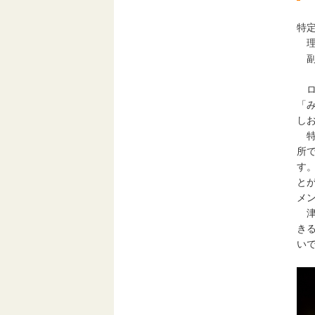
特
理
副理
ロ
「
し
特
所で
す
と
メ
津
き
い