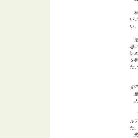
楠
い
い
湯
思
詰
を
た
光
相
人事
「
ル
た
光