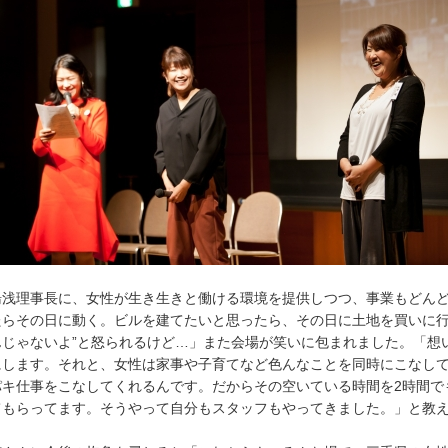
浅理事長に、女性が生き生きと働ける環境を提供しつつ、事業もどんど
たらその日に動く。ビルを建てたいと思ったら、その日に土地を買いに行
んじゃないよ”と怒られるけど…」また会場が笑いに包まれました。「想
にします。それと、女性は家事や子育てなど色んなことを同時にこなし
パキ仕事をこなしてくれるんです。だからその空いている時間を2時間で
てもらってます。そうやって自分もスタッフもやってきました。」と教