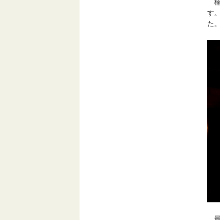
楠
す
た
最