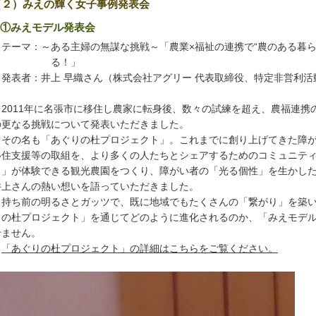
（２）みえの輝く女子事例発表会
①みえモデル発表会
ーマ：～ある主婦の無謀な挑戦～「農業×福祉の連携で“農のある暮ら
る！」
表者：井上 早織さん（株式会社アグリー 代表取締役、特定非営利活
011年に名張市に移住し農家に転身後、数々の試練を超え、農福連携
更なる挑戦について発表いただきました。
の名も「あぐりの杜プロジェクト」。これまでに創り上げてきた障が
住支援等の取組を、より多くの人たちとシェアするためのコミュニティ
」が体験できる観光農園をつくり、障がい者の「光る個性」を生かした
上さんの熱い想いを語っていただきました。
ち前の明るさとガッツで、既に地域でもたくさんの「繋がり」を築い
の杜プロジェクト」を通じてどのように進化されるのか、「みえモデル
ません。
「あぐりの杜プロジェクト」の詳細は
こちらをご覧ください。