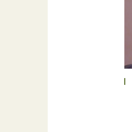
テ
モ
登
川
西
服
本