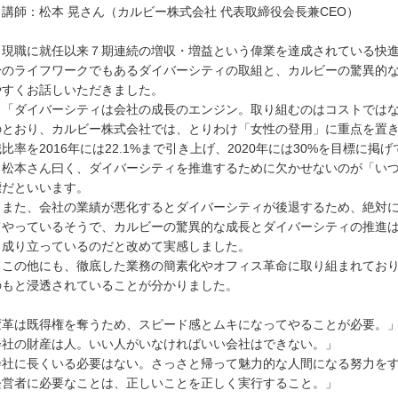
師：松本 晃さん（カルビー株式会社 代表取締役会長兼CEO）
職に就任以来７期連続の増収・増益という偉業を達成されている快進
のライフワークでもあるダイバーシティの取組と、カルビーの驚異的な
すくお話しいただきました。
ダイバーシティは会社の成長のエンジン。取り組むのはコストではな
とおり、カルビー株式会社では、とりわけ「女性の登用」に重点を置き、2
率を2016年には22.1%まで引き上げ、2020年には30%を目標に掲
本さん曰く、ダイバーシティを推進するために欠かせないのが「いつ
だといいます。
た、会社の業績が悪化するとダイバーシティが後退するため、絶対に
やっているそうで、カルビーの驚異的な成長とダイバーシティの推進は
成り立っているのだと改めて実感しました。
の他にも、徹底した業務の簡素化やオフィス革命に取り組まれており
もと浸透されていることが分かりました。
変革は既得権を奪うため、スピード感とムキになってやることが必要。
会社の財産は人。いい人がいなければいい会社はできない。」
会社に長くいる必要はない。さっさと帰って魅力的な人間になる努力を
経営者に必要なことは、正しいことを正しく実行すること。」