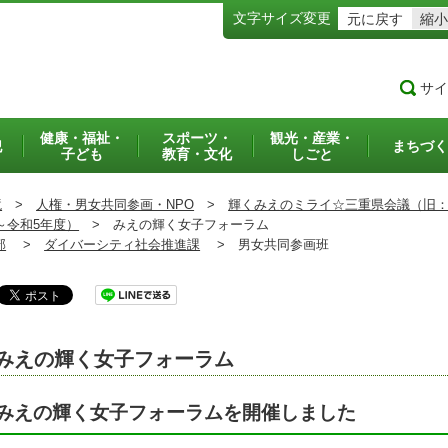
文字サイズ変更
元に戻す
縮小
サイ
健康・福祉・
スポーツ・
観光・産業・
犯
まちづく
子ども
教育・文化
しごと
境
>
人権・男女共同参画・NPO
>
輝くみえのミライ☆三重県会議（旧
～令和5年度）
>
みえの輝く女子フォーラム
部
>
ダイバーシティ社会推進課
>
男女共同参画班
みえの輝く女子フォーラム
みえの輝く女子フォーラムを開催しました