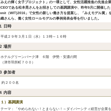
「みえの輝く女子プロジェクト」の一環として、女性活躍推進の先進企
CEOである松本晃さんをお招きしての基調講演や、昨年9月に開催した「Women
mmit（WIT)2016」で女性の新しい働き方を提案し、「みえモデル
早織さんら、働く女性ロールモデルの事例発表会等を行いました。
１ 日時
成２９年３月１日（水）１３時～１６時
２ 場所
テルグリーンパーク津 ６階 伊勢・安濃の間
津市羽所町７００）
３ 参加者
２００名
４ 内容
（１）基調講演
ーマ：「やめられない！とまらない！～ダイバーシティ経営が企業を