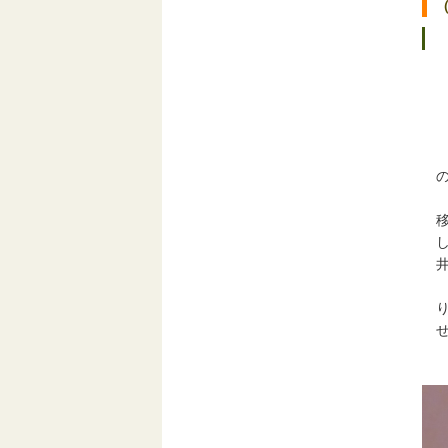
テ
発
2
の
そ
移
し
井
持
り
せ