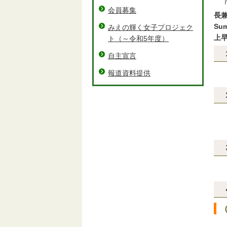
会員募集
長兼
Su
みえの輝く女子プロジェク
上
ト（～令和5年度）
自主宣言
報道資料提供
平
ホ
（
約
テ