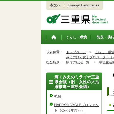
本文へ
Foreign Languages
三重県公式ウェブサイト
くらし・環境
防災・防
トップペ
ージ
現在位置：
トップページ
>
くらし・環
みえの輝く女子プロジェクト（
担当所属：
県庁の組織一覧 >
環境生活
輝くみえのミライ☆三重
県会議（旧：女性の大活
躍推進三重県会議）
概要
HAPPY☆CYCLEプロジェク
ト（令和6年度～）