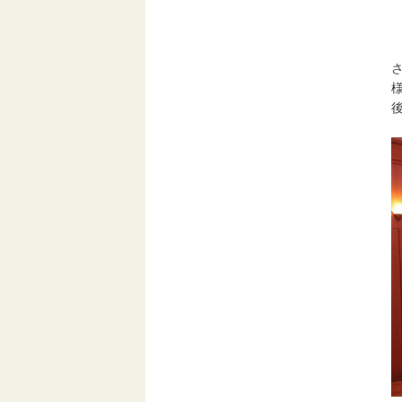
森
６
さ
様
後