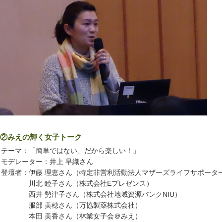
②みえの輝く女子トーク
ーマ：「簡単ではない、だから楽しい！」
デレーター：井上 早織さん
壇者：伊藤 理恵さん（特定非営利活動法人マザーズライフサポータ
北 睦子さん（株式会社Eプレゼンス）
井 勢津子さん（株式会社地域資源バンクNIU）
部 美穂さん（万協製薬株式会社）
田 美香さん（林業女子会＠みえ）