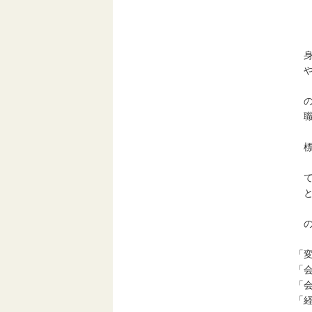
講
現
身
や
「
の
職比
松
標
ま
て
と
こ
の
「
「
「
「