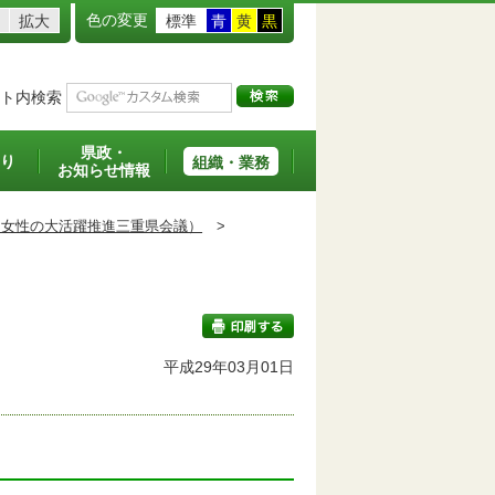
色の変更
拡大
標準
青
黄
黒
ト内検索
県政・
り
組織・業務
お知らせ情報
：女性の大活躍推進三重県会議）
>
平成29年03月01日
印刷する