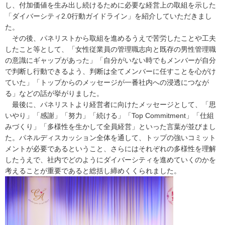
し、付加価値を生み出し続けるために必要な経営上の取組を示した
「ダイバーシティ2.0行動ガイドライン」を紹介していただきまし
た。
その後、パネリストから取組を進めるうえで苦労したことや工夫
したこと等として、「女性従業員の管理職志向と既存の男性管理職
の意識にギャップがあった」「自分がいない時でもメンバーが自分
で判断し行動できるよう、判断は全てメンバーに任すことを心がけ
ていた」「トップからのメッセージが一番社内への浸透につなが
る」などの話が挙がりました。
最後に、パネリストより経営者に向けたメッセージとして、「思
いやり」「感謝」「努力」「続ける」「Top Commitment」「仕組
みづくり」「多様性を生かして全員経営」といった言葉が並びまし
た。パネルディスカッション全体を通して、トップの強いコミット
メントが必要であるということ、さらにはそれぞれの多様性を理解
したうえで、社内でどのようにダイバーシティを進めていくのかを
考えることが重要であると総括し締めくくられました。