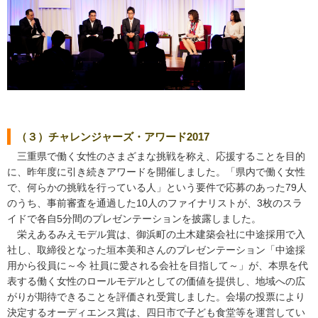
（３）チャレンジャーズ・アワード2017
三重県で働く女性のさまざまな挑戦を称え、応援することを目的
に、昨年度に引き続きアワードを開催しました。「県内で働く女性
で、何らかの挑戦を行っている人」という要件で応募のあった79人
のうち、事前審査を通過した10人のファイナリストが、3枚のスラ
イドで各自5分間のプレゼンテーションを披露しました。
栄えあるみえモデル賞は、御浜町の土木建築会社に中途採用で入
社し、取締役となった垣本美和さんのプレゼンテーション「中途採
用から役員に～今 社員に愛される会社を目指して～」が、本県を代
表する働く女性のロールモデルとしての価値を提供し、地域への広
がりが期待できることを評価され受賞しました。会場の投票により
決定するオーディエンス賞は、四日市で子ども食堂等を運営してい