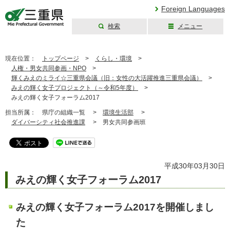
Foreign Languages
検索
メニュー
三重県公式ウェブ
サイト
現在位置：
トップページ
>
くらし・環境
>
人権・男女共同参画・NPO
>
輝くみえのミライ☆三重県会議（旧：女性の大活躍推進三重県会議）
>
みえの輝く女子プロジェクト（～令和5年度）
>
みえの輝く女子フォーラム2017
担当所属：
県庁の組織一覧 >
環境生活部
>
ダイバーシティ社会推進課
>
男女共同参画班
平成30年03月30日
みえの輝く女子フォーラム2017
みえの輝く女子フォーラム2017を開催しまし
た