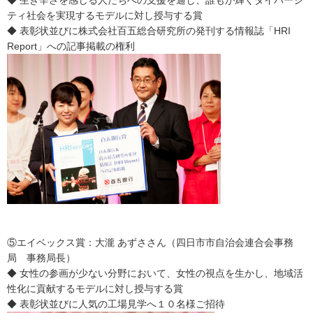
◆ 生き辛さを感じる人たちへの支援を通じ、誰もが輝くダイバーシ
ティ社会を実現するモデルに対し授与する賞
◆ 表彰状並びに株式会社百五総合研究所の発刊する情報誌「HRI
Report」への記事掲載の権利
⑤エイベックス賞：大瀧 あずささん（四日市市自治会連合会事務
局 事務局長）
◆ 女性の参画が少ない分野において、女性の視点を生かし、地域活
性化に貢献するモデルに対し授与する賞
◆ 表彰状並びに人気の工場見学へ１０名様ご招待