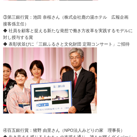
③第三銀行賞：池田 奈桜さん（株式会社鹿の湯ホテル 広報企画
接客係主任）
◆ 社員を顧客と捉える新たな発想で働き方改革を実践するモデルに
対し授与する賞
◆ 表彰状並びに「三銀ふるさと文化財団 定期コンサート」ご招待
④百五銀行賞：猪野 由里さん（NPO法人みどりの家 理事長）