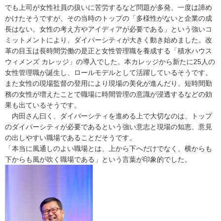
でも上司が女性社員の扱いに苦労するなど問題が多発、一度は諦め
かけたそうですが、その当時のトップの「多様性がないと企業の成
長はない。女性の考え方やアイディアが必要である」という強いコ
ミットメントにより、ダイバーシティが大きく動き始めました。改
革の目玉は長時間労働の是正と女性管理職を養成する「積水ハウス
ウィメンズ カレッジ」の導入でした。本カレッジから新たに25人の
女性管理職が誕生し、ロールモデルとして活躍しているそうです。
また女性の現場監督の登用により現場の美化が進んだり、短時間勤
務の女性が増えたことで職場に時間管理の意識が浸透するなどの効
果も出ているそうです。
内田さん曰く、ダイバーシティを進める上で大切なのは、トップ
のダイバーシティが必要であるという強い意志と現場の知恵、意見
の出しやすい職場であることだそうです。
「本当に風通しのよい職場とは、上から下へだけでなく、横からも
下からも風が吹く職場である」という言葉が印象的でした。