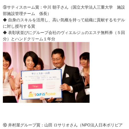
⑨サティスホーム賞：中川 朝子さん（国立大学法人三重大学 施設
部施設管理チーム 係長）
◆ 自身のスキルを活用し、高い気概を持って組織に貢献するモデル
に対し授与する賞
◆ 表彰状並びにグループ会社のヴィエルジュのエステ無料券（５回
分）とハンドクリーム１年分
⑩ 井村屋グループ賞：山田 ロサリオさん（NPO法人日本ボリビア