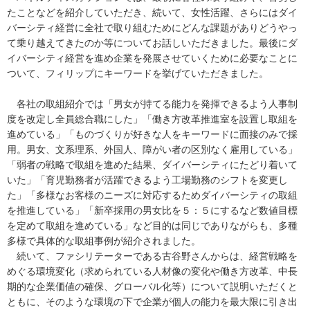
たことなどを紹介していただき、続いて、女性活躍、さらにはダイ
バーシティ経営に全社で取り組むためにどんな課題がありどうやっ
て乗り越えてきたのか等についてお話しいただきました。最後にダ
イバーシティ経営を進め企業を発展させていくために必要なことに
ついて、フィリップにキーワードを挙げていただきました。
各社の取組紹介では「男女が持てる能力を発揮できるよう人事制
度を改定し全員総合職にした」「働き方改革推進室を設置し取組を
進めている」「ものづくりが好きな人をキーワードに面接のみで採
用。男女、文系理系、外国人、障がい者の区別なく雇用している」
「弱者の戦略で取組を進めた結果、ダイバーシティにたどり着いて
いた」「育児勤務者が活躍できるよう工場勤務のシフトを変更し
た」「多様なお客様のニーズに対応するためダイバーシティの取組
を推進している」「新卒採用の男女比を５：５にするなど数値目標
を定めて取組を進めている」など目的は同じでありながらも、多種
多様で具体的な取組事例が紹介されました。
続いて、ファシリテーターである古谷野さんからは、経営戦略を
めぐる環境変化（求められている人材像の変化や働き方改革、中長
期的な企業価値の確保、グローバル化等）について説明いただくと
ともに、そのような環境の下で企業が個人の能力を最大限に引き出