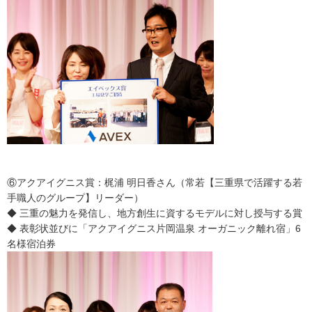
⑥アクアイグニス賞：梶浦 明日香さん（常若【三重県で活躍する若
手職人のグループ】リーダー）
◆ 三重の魅力を発信し、地方創生に資するモデルに対し授与する賞
◆ 表彰状並びに「アクアイグニス片岡温泉 オーガニック離れ宿」6
名様宿泊券