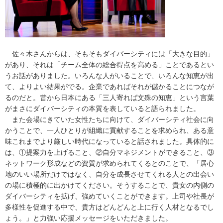
佐々木さんからは、そもそもダイバーシティには「大きな目的」
があり、それは「チーム全体の総合得点を高める」ことであるとい
うお話がありました。いろんな人がいることで、いろんな知恵が出
て、よりよい結果がでる。企業であればそれが儲かることにつなが
るのだと。昔から日本にある「三人寄れば文殊の知恵」という言葉
がまさにダイバーシティの本質を表していると語られました。
また会場にきていた女性たちに向けて、ダイバーシティ社会に向
かうことで、一人ひとりが組織に貢献することを求められ、ある意
味これまでより厳しい時代になっていると話されました。具体的に
は、①提案力を上げること、②自分マネジメントができること、③
ネットワーク形成などの資質が求められてくるとのことで、「居心
地のいい場所だけではなく、自分を成長させてくれる人との出会い
の場に積極的に出かけてください。そうすることで、貴女の内側の
ダイバーシティを拡げ、強めていくことができます。上司や社長が
多様性を促進する中で、貴方はどんどんと上に行く人材となるでし
ょう。」と力強い応援メッセージをいただきました。