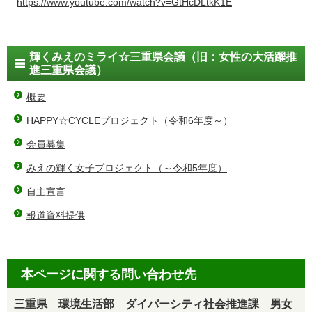
https://www.youtube.com/watch?v=GtHcDLtkK1E
輝くみえのミライ☆三重県会議（旧：女性の大活躍推
進三重県会議）
概要
HAPPY☆CYCLEプロジェクト（令和6年度～）
会員募集
みえの輝く女子プロジェクト（～令和5年度）
自主宣言
報道資料提供
本ページに関する問い合わせ先
三重県 環境生活部 ダイバーシティ社会推進課 男女