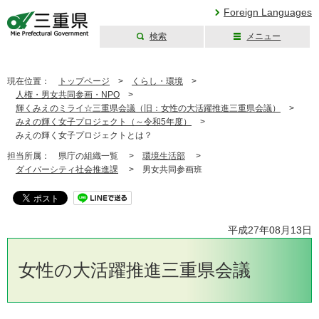
Foreign Languages
検索
メニュー
三重県公式ウェブ
サイト
現在位置：
トップページ
>
くらし・環境
>
人権・男女共同参画・NPO
>
輝くみえのミライ☆三重県会議（旧：女性の大活躍推進三重県会議）
>
みえの輝く女子プロジェクト（～令和5年度）
>
みえの輝く女子プロジェクトとは？
担当所属：
県庁の組織一覧 >
環境生活部
>
ダイバーシティ社会推進課
>
男女共同参画班
平成27年08月13日
女性の大活躍推進三重県会議