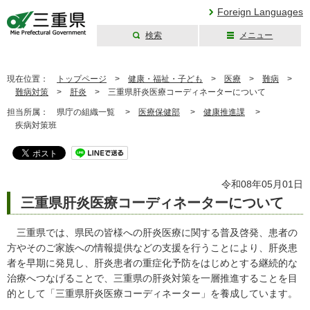
Foreign Languages
検索
メニュー
三重県公式ウェブ
サイト
現在位置：
トップページ
>
健康・福祉・子ども
>
医療
>
難病
>
難病対策
>
肝炎
>
三重県肝炎医療コーディネーターについて
担当所属：
県庁の組織一覧 >
医療保健部
>
健康推進課
>
疾病対策班
令和08年05月01日
三重県肝炎医療コーディネーターについて
三重県では、県民の皆様への肝炎医療に関する普及啓発、患者の
方やそのご家族への情報提供などの支援を行うことにより、肝炎患
者を早期に発見し、肝炎患者の重症化予防をはじめとする継続的な
治療へつなげることで、三重県の肝炎対策を一層推進することを目
的として「三重県肝炎医療コーディネーター」を養成しています。