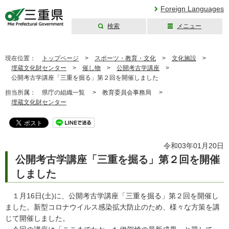
Foreign Languages
検索
メニュー
三重県公式ウェブ
サイト
現在位置：
トップページ
>
スポーツ・教育・文化
>
文化施設
>
埋蔵文化財センター
>
催し物
>
公開考古学講座
>
公開考古学講座「三重を掘る」第２回を開催しました
担当所属：
県庁の組織一覧 >
教育委員会事務局 >
埋蔵文化財センター
令和03年01月20日
公開考古学講座「三重を掘る」第２回を開催
しました
１月16日(土)に、公開考古学講座「三重を掘る」第２回を開催し
ました。新型コロナウイルス感染拡大防止のため、様々な方策を講
じて開催しました。