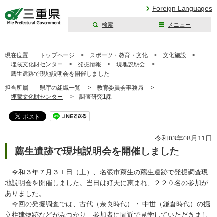
Foreign Languages
検索
メニュー
三重県公式ウェブ
サイト
現在位置：
トップページ
>
スポーツ・教育・文化
>
文化施設
>
埋蔵文化財センター
>
発掘情報
>
現地説明会
>
薦生遺跡で現地説明会を開催しました
担当所属：
県庁の組織一覧 >
教育委員会事務局 >
埋蔵文化財センター
>
調査研究1課
令和03年08月11日
薦生遺跡で現地説明会を開催しました
令和３年７月３１日（土）、名張市薦生の薦生遺跡で発掘調査現
地説明会を開催しました。当日は好天に恵まれ、２２０名の参加が
ありました。
今回の発掘調査では、古代（奈良時代）・ 中世（鎌倉時代）の掘
立柱建物跡などがみつかり、参加者に間近で見学していただきまし