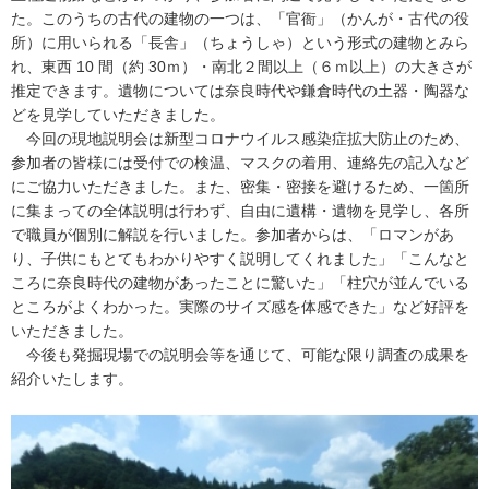
た。このうちの古代の建物の一つは、「官衙」（かんが・古代の役
所）に用いられる「長舎」（ちょうしゃ）という形式の建物とみら
れ、東西 10 間（約 30ｍ）・南北２間以上（６ｍ以上）の大きさが
推定できます。遺物については奈良時代や鎌倉時代の土器・陶器な
どを見学していただきました。
今回の現地説明会は新型コロナウイルス感染症拡大防止のため、
参加者の皆様には受付での検温、マスクの着用、連絡先の記入など
にご協力いただきました。また、密集・密接を避けるため、一箇所
に集まっての全体説明は行わず、自由に遺構・遺物を見学し、各所
で職員が個別に解説を行いました。参加者からは、「ロマンがあ
り、子供にもとてもわかりやすく説明してくれました」「こんなと
ころに奈良時代の建物があったことに驚いた」「柱穴が並んでいる
ところがよくわかった。実際のサイズ感を体感できた」など好評を
いただきました。
今後も発掘現場での説明会等を通じて、可能な限り調査の成果を
紹介いたします。