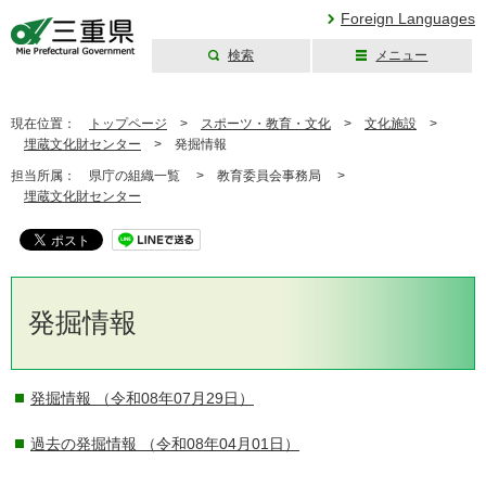
Foreign Languages
検索
メニュー
三重県公式ウェブ
サイト
現在位置：
トップページ
>
スポーツ・教育・文化
>
文化施設
>
埋蔵文化財センター
>
発掘情報
担当所属：
県庁の組織一覧 >
教育委員会事務局 >
埋蔵文化財センター
発掘情報
発掘情報
（令和08年07月29日）
過去の発掘情報
（令和08年04月01日）