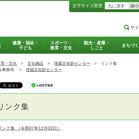
文字サイズ変更
元に戻す
縮小
サイ
健康・福祉・
スポーツ・
観光・産業・
犯
まちづく
子ども
教育・文化
しごと
教育・文化
>
文化施設
>
埋蔵文化財センター
>
リンク集
事務局 >
埋蔵文化財センター
リンク集
リンク集
（令和07年12月02日）