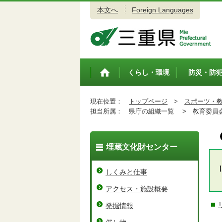
本文へ
Foreign Languages
三重県公式ウェブサイト
くらし・環境
防災・防
トップペ
ージ
現在位置：
トップページ
>
スポーツ・
担当所属：
県庁の組織一覧 >
教育委員会
埋蔵文化財センター
しくみと仕事
アクセス・施設概要
発掘情報