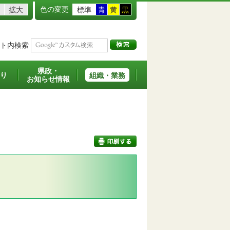
色の変更
拡大
標準
青
黄
黒
ト内検索
県政・
り
組織・業務
お知らせ情報
印刷する