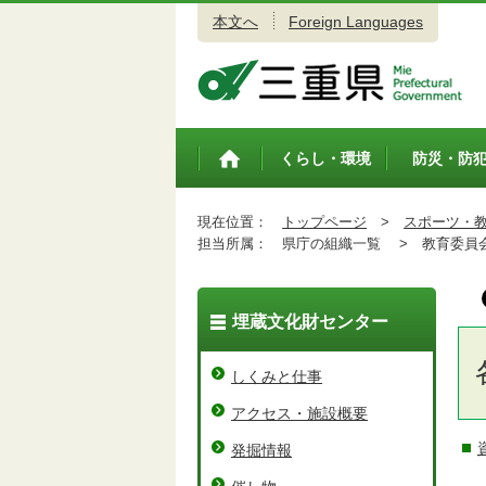
本文へ
Foreign Languages
三重県公式ウェブサイト
くらし・環境
防災・防
トップペ
ージ
現在位置：
トップページ
>
スポーツ・
担当所属：
県庁の組織一覧 >
教育委員会
埋蔵文化財センター
しくみと仕事
アクセス・施設概要
発掘情報