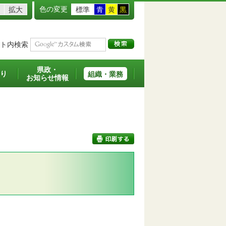
色の変更
拡大
標準
青
黄
黒
ト内検索
県政・
り
組織・業務
お知らせ情報
印刷する