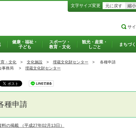
文字サイズ変更
元に戻す
縮小
サイ
健康・福祉・
スポーツ・
観光・産業・
犯
まちづく
子ども
教育・文化
しごと
教育・文化
>
文化施設
>
埋蔵文化財センター
>
各種申請
事務局 >
埋蔵文化財センター
各種申請
資料の掲載
（平成27年02月13日）