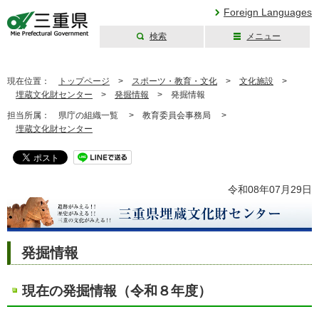
Foreign Languages
検索
メニュー
三重県公式ウェブ
サイト
現在位置：
トップページ
>
スポーツ・教育・文化
>
文化施設
>
埋蔵文化財センター
>
発掘情報
>
発掘情報
担当所属：
県庁の組織一覧 >
教育委員会事務局 >
埋蔵文化財センター
令和08年07月29日
発掘情報
現在の発掘情報（令和８年度）