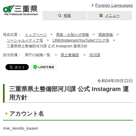
Foreign Languages
検索
メニュー
三重県公式ウェブ
サイト
現在位置：
トップページ
>
県政・お知らせ情報
>
県政情報
>
ソーシャルメディア等
>
LINE/Instagram/YouTube/ブログ等
>
三重県県土整備部河川課 公式 Instagram 運用方針
担当所属：
県庁の組織一覧 >
県土整備部
>
河川課
令和04年09月22日
三重県県土整備部河川課 公式 Instagram 運
用方針
アカウント名
mie_kendo_kasen