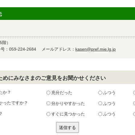
先
5階）
：059-224-2684
メールアドレス：
kasen@pref.mie.lg.jp
ためにみなさまのご意見をお聞かせください
たか？
充分だった
ふつう
かったですか？
分かりやすかった
ふつう
？
すぐに見つかった
ふつう