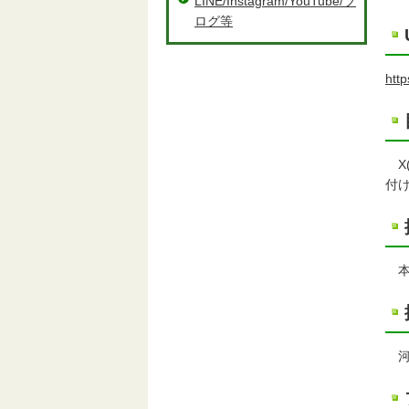
LINE/Instagram/YouTube/ブ
ログ等
htt
X(
付
本
河