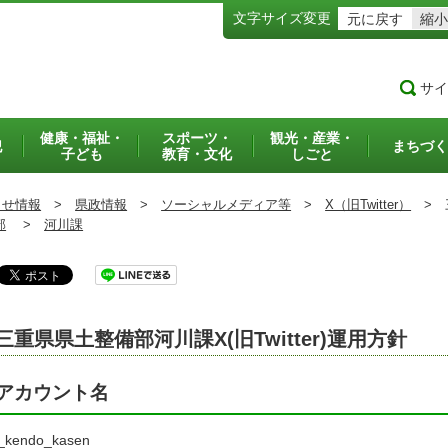
文字サイズ変更
元に戻す
縮小
サイ
健康・福祉・
スポーツ・
観光・産業・
犯
まちづく
子ども
教育・文化
しごと
らせ情報
>
県政情報
>
ソーシャルメディア等
>
X（旧Twitter）
>
三
部
>
河川課
三重県県土整備部河川課X(旧Twitter)運用方針
アカウント名
_kendo_kasen