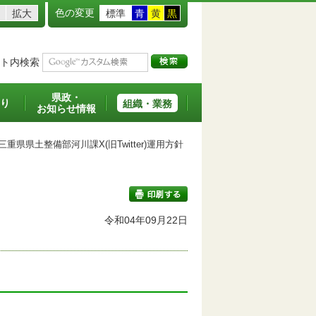
色の変更
拡大
標準
青
黄
黒
ト内検索
県政・
り
組織・業務
お知らせ情報
重県県土整備部河川課X(旧Twitter)運用方針
令和04年09月22日
印刷する