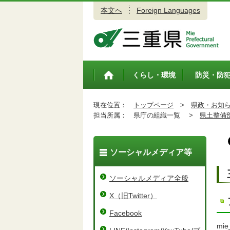
本文へ
Foreign Languages
三重県公式ウェブサイト
くらし・環境
防災・防
トップペ
ージ
現在位置：
トップページ
>
県政・お知
担当所属：
県庁の組織一覧 >
県土整備
ソーシャルメディア等
ソーシャルメディア全般
X（旧Twitter）
Facebook
mie