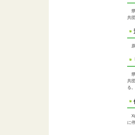
県
共
原
県
共
る
X(
に