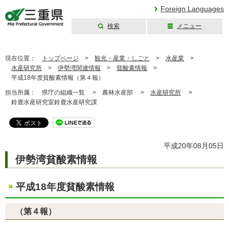
Foreign Languages
検索
メニュー
三重県公式ウェブ
サイト
現在位置：
トップページ
>
観光・産業・しごと
>
水産業
>
水産研究所
>
伊勢湾関連情報
>
貧酸素情報
>
平成18年度貧酸素情報（第４報）
担当所属：
県庁の組織一覧 >
農林水産部 >
水産研究所
>
鈴鹿水産研究室鈴鹿水産研究課
平成20年08月05日
伊勢湾貧酸素情報
平成18年度貧酸素情報
（第４報）