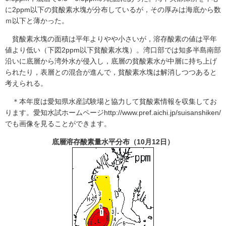
に2ppm以下の貧酸素水塊が分布しているが，その厚みは海底から数
ｍ以下と薄かった。
貧酸素水塊の面積は平年よりやや小さいが，溶存酸素の値は平年
値より低い（下図2ppm以下貧酸素水塊）。湾口部では知多半島南部
沿いに底層から湾外水が侵入し，底層の貧酸素水が中層に持ち上げ
られたり，表層との混合が進んで，貧酸素水塊は解消しつつあると
考えられる。
＊本年度は愛知県水産試験場と協力して貧酸素情報を収集してお
ります。愛知水試ホームページhttp://www.pref.aichi.jp/suisanshiken/
でも画像を見ることができます。
底層溶存酸素量水平分布（10月12日）