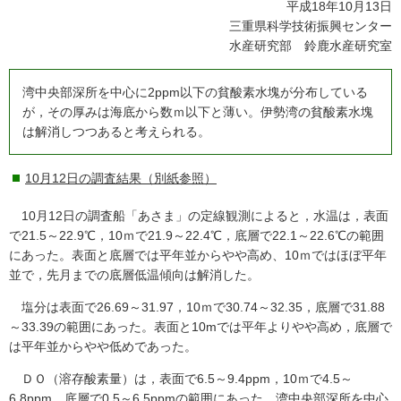
平成18年10月13日
三重県科学技術振興センター
水産研究部 鈴鹿水産研究室
湾中央部深所を中心に2ppm以下の貧酸素水塊が分布している
が，その厚みは海底から数ｍ以下と薄い。伊勢湾の貧酸素水塊
は解消しつつあると考えられる。
10月12日の調査結果（別紙参照）
10月12日の調査船「あさま」の定線観測によると，水温は，表面
で21.5～22.9℃，10ｍで21.9～22.4℃，底層で22.1～22.6℃の範囲
にあった。表面と底層では平年並からやや高め、10ｍではほぼ平年
並で，先月までの底層低温傾向は解消した。
塩分は表面で26.69～31.97，10ｍで30.74～32.35，底層で31.88
～33.39の範囲にあった。表面と10mでは平年よりやや高め，底層で
は平年並からやや低めであった。
ＤＯ（溶存酸素量）は，表面で6.5～9.4ppm，10ｍで4.5～
6.8ppm，底層で0.5～6.5ppmの範囲にあった。湾中央部深所を中心