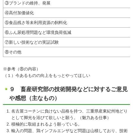
③ブランドの維持、発展
④高付加価値化
⑤食品残さ等未利用資源の飼料化
⑥ふん尿処理問題など環境負荷低減
⑦新しい技術などの実証試験
⑧その他
※参考（⑧の内容）
（１）今あるものの向上をもっとやってほしい
９ 畜産研究部の技術開発などに対するご意見
や感想（主なもの）
名古屋コーチンに負けない品格を持つ、三重県産東紀州地どり
として脚光を浴びて欲しいと願う。（魅力ある仕事）
積極的に取組まれるよう願っている。
輸入の問題、鶏インフルエンザなど問題は山積しており、技術