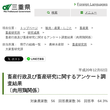
Foreign Languages
検索
メニュー
三重県公式ウェブ
サイト
現在位置：
トップページ
>
観光・産業・しごと
>
畜産業
>
畜産研究所
>
研究成果
>
畜産行政及び畜産研究に関するアンケート調査結果〔肉用鶏関係〕
担当所属：
県庁の組織一覧 >
農林水産部 >
畜産研究所
>
大家畜研究課
平成20年12月02日
畜産行政及び畜産研究に関するアンケート調
査結果
〔肉用鶏関係〕
対象農家数 56 回答農家数 36 回答率 64.3%