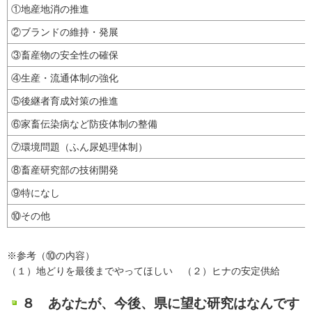
①地産地消の推進
②ブランドの維持・発展
③畜産物の安全性の確保
④生産・流通体制の強化
⑤後継者育成対策の推進
⑥家畜伝染病など防疫体制の整備
⑦環境問題（ふん尿処理体制）
⑧畜産研究部の技術開発
⑨特になし
⑩その他
※参考（⑩の内容）
（１）地どりを最後までやってほしい （２）ヒナの安定供給
８ あなたが、今後、県に望む研究はなんです